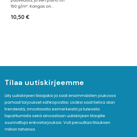
puuvillasta, ja sen paino on
150 g/m². Kangas on...
Hinta
10,50 €
Tilaa uutiskirjeemme
Liity uutiskirjeen tilaajaksi ja saat ensimmäisten joukossa
parhaat tarjoukset sähköpostiisi. Lisäksi saat tietoa alan
trendeistä, innostavista esimerkeistä ja tulevista
tapahtumista sekä ainoastaan uutiskirjeen tilaajille
suunnattuja erikoistarjouksia. Voit peruuttaa tilauksen
milloin tahansa.