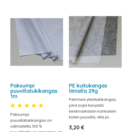
Paksumpi
PE kuitukangas
puuvillatukikangas
liimalla 29g
1m
Pehmeä yleistukikangas,
joka sopii kevyistä
keskiraskaisiin kankaisiin
Paksumpi
kuten puuvilla, villa ja...
puuvillatukikangas on
valmistettu 100 %
Hinta
3,20 €