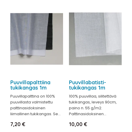
Puuvillapalttiina
Puuvillabatisti-
tukikangas 1m
tukikangas 1m
Puuvillapalttina on 100%
100% puuvillaa, silitettävä
puuvillasta valmistettu
tukikangas, leveys 90cm,
palttinasidoksinen
paino n. 55 g/m2.
liimallinen tukikangas. Se...
Palttinasidoksinen...
Hinta
Hinta
7,20 €
10,00 €