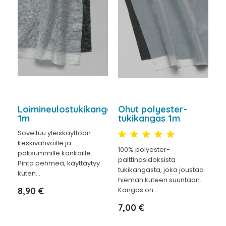
Loimineulostukikangas
Ohut polyester-
1m
tukikangas 1m
Soveltuu yleiskäyttöön
keskivahvoille ja
100% polyester-
paksummille kankaille.
palttinasidoksista
Pinta pehmeä, käyttäytyy
tukikangasta, joka joustaa
kuten...
hieman kuteen suuntaan.
Hinta
8,90 €
Kangas on...
Hinta
7,00 €