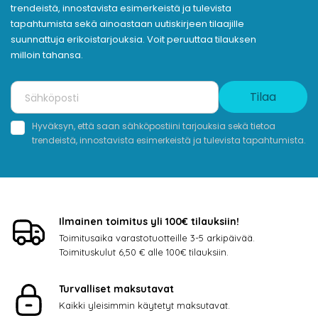
trendeistä, innostavista esimerkeistä ja tulevista
tapahtumista sekä ainoastaan uutiskirjeen tilaajille
suunnattuja erikoistarjouksia. Voit peruuttaa tilauksen
milloin tahansa.
Tilaa
Hyväksyn, että saan sähköpostiini tarjouksia sekä tietoa
trendeistä, innostavista esimerkeistä ja tulevista tapahtumista.
Ilmainen toimitus yli 100€ tilauksiin!
Toimitusaika varastotuotteille 3-5 arkipäivää.
Toimituskulut 6,50 € alle 100€ tilauksiin.
Turvalliset maksutavat
Kaikki yleisimmin käytetyt maksutavat.