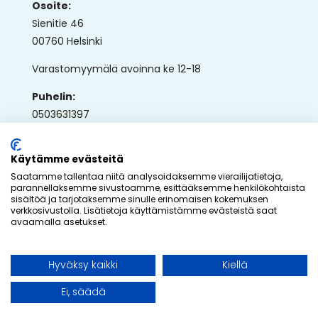
Osoite:
Sienitie 46
00760 Helsinki
Varastomyymälä avoinna ke 12-18
Puhelin:
0503631397
Sähköposti:
ap@ullaka.fi
Käytämme evästeitä
Saatamme tallentaa niitä analysoidaksemme vierailijatietoja,
parannellaksemme sivustoamme, esittääksemme henkilökohtaista
sisältöä ja tarjotaksemme sinulle erinomaisen kokemuksen
verkkosivustolla. Lisätietoja käyttämistämme evästeistä saat
avaamalla asetukset.
© 2026 - Ullaka Oy
Hyväksy kaikki
Kiellä
Toteutus:
Inlean Creative
Ei, säädä