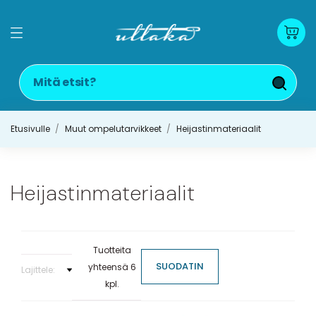
Etusivulle
Muut ompelutarvikkeet
Heijastinmateriaalit
Heijastinmateriaalit
Tuotteita
SUODATIN
yhteensä 6
Lajittele:
kpl.