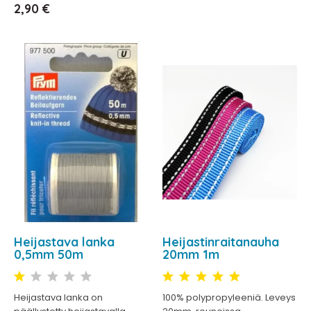
Hinta
2,90 €
Heijastava lanka
Heijastinraitanauha
0,5mm 50m
20mm 1m
Heijastava lanka on
100% polypropyleeniä. Leveys