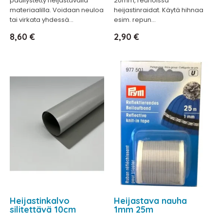
päällystetty heijastavalla
20mm, reunoissa
materiaalilla. Voidaan neuloa
heijastinraidat. Käytä hihnaa
tai virkata yhdessä...
esim. repun...
Hinta
Hinta
8,60 €
2,90 €
Heijastinkalvo
Heijastava nauha
silitettävä 10cm
1mm 25m