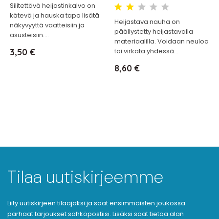
Silitettävä heijastinkalvo on
kätevä ja hauska tapa lisätä
Heijastava nauha on
näkyvyyttä vaatteisiin ja
päällystetty heijastavalla
asusteisiin....
materiaalilla. Voidaan neuloa
Hinta
3,50 €
tai virkata yhdessä...
Hinta
8,60 €
Tilaa uutiskirjeemme
Liity uutiskirjeen tilaajaksi ja saat ensimmäisten joukossa
parhaat tarjoukset sähköpostiisi. Lisäksi saat tietoa alan