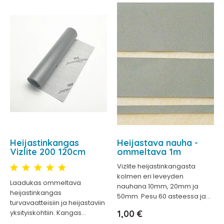
Heijastinkangas
Heijastava nauha -
Vizlite 200 120cm
ommeltava 1m
Vizlite heijastinkangasta
kolmen eri leveyden
Laadukas ommeltava
nauhana 10mm, 20mm ja
heijastinkangas
50mm. Pesu 60 asteessa ja...
turvavaatteisiin ja heijastaviin
Hinta
yksityiskohtiin. Kangas...
1,00 €