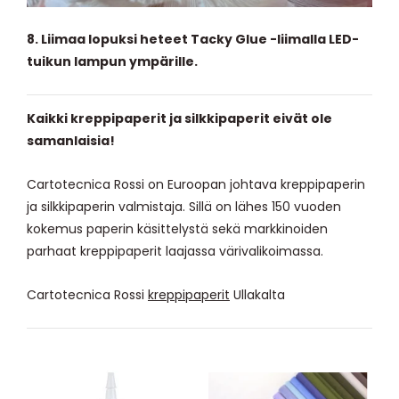
8. Liimaa lopuksi heteet Tacky Glue -liimalla LED-
tuikun lampun ympärille.
Kaikki kreppipaperit ja silkkipaperit eivät ole
samanlaisia!
Cartotecnica Rossi on Euroopan johtava kreppipaperin
ja silkkipaperin valmistaja. Sillä on lähes 150 vuoden
kokemus paperin käsittelystä sekä markkinoiden
parhaat kreppipaperit laajassa värivalikoimassa.
Cartotecnica Rossi
kreppipaperit
Ullakalta