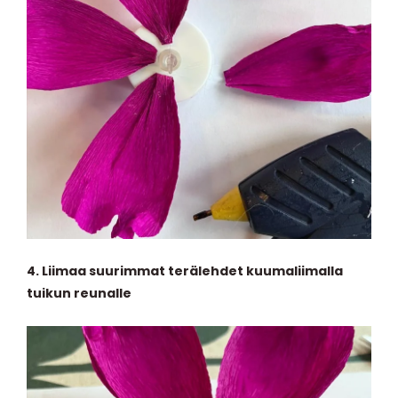
4.
Liimaa suurimmat terälehdet kuumaliimalla
tuikun reunalle