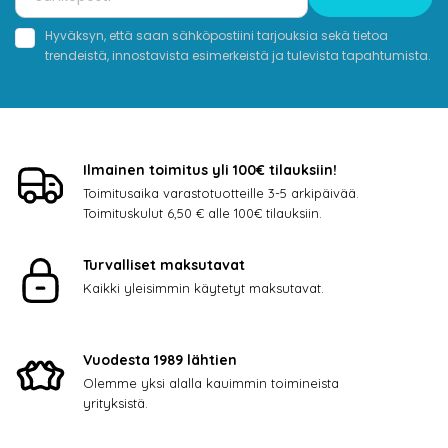
Hyväksyn, että saan sähköpostiini tarjouksia sekä tietoa
trendeistä, innostavista esimerkeistä ja tulevista tapahtumista.
Ilmainen toimitus yli 100€ tilauksiin!
Toimitusaika varastotuotteille 3-5 arkipäivää.
Toimituskulut 6,50 € alle 100€ tilauksiin.
Turvalliset maksutavat
Kaikki yleisimmin käytetyt maksutavat.
Vuodesta 1989 lähtien
Olemme yksi alalla kauimmin toimineista
yrityksistä.