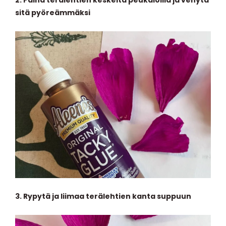
2.
Paina terälehtien keskeltä peukaloilla ja venytä
sitä pyöreämmäksi
3.
Rypytä ja liimaa terälehtien kanta suppuun