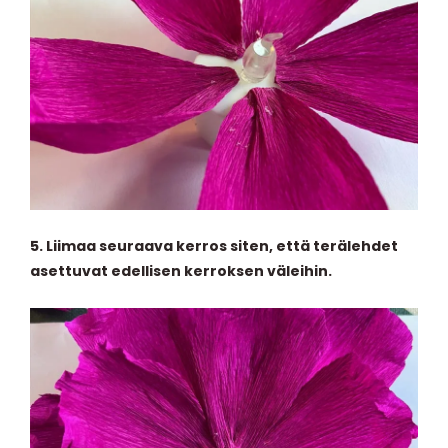
5. Liimaa seuraava kerros siten, että terälehdet
asettuvat edellisen kerroksen väleihin.