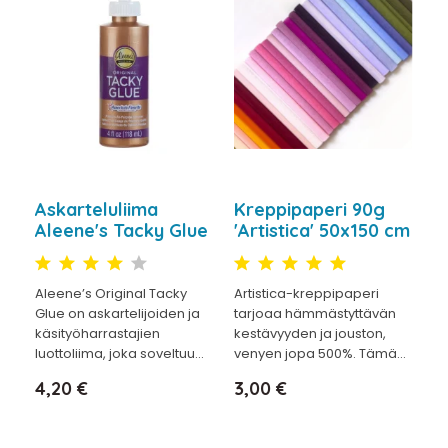
Askarteluliima
Kreppipaperi 90g
Aleene's Tacky Glue
'Artistica' 50x150 cm
Aleene’s Original Tacky
Artistica-kreppipaperi
Glue on askartelijoiden ja
tarjoaa hämmästyttävän
käsityöharrastajien
kestävyyden ja jouston,
luottoliima, joka soveltuu...
venyen jopa 500%. Tämä...
Hinta
Hinta
4,20 €
3,00 €