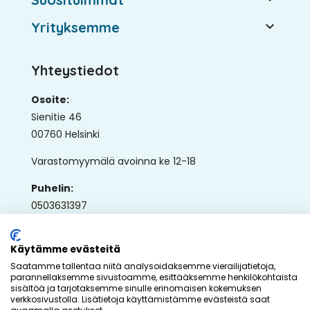

Yrityksemme
Yhteystiedot
Osoite:
Sienitie 46
00760 Helsinki
Varastomyymälä avoinna ke 12-18
Puhelin:
0503631397
Sähköposti:
ap@ullaka.fi
Käytämme evästeitä
Saatamme tallentaa niitä analysoidaksemme vierailijatietoja,
parannellaksemme sivustoamme, esittääksemme henkilökohtaista
sisältöä ja tarjotaksemme sinulle erinomaisen kokemuksen
verkkosivustolla. Lisätietoja käyttämistämme evästeistä saat