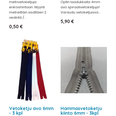
metrivetoketjuja
Optin laadukkaita 4mm
erikoishintaan. Myynti
avo spiraalivetoketjuja!
metreittäin sisältäen 2
Varaudu vetoketjuissa...
vedintä /...
Hinta
5,90 €
Hinta
0,50 €
Vetoketju avo 6mm
Hammasvetoketju
- 3 kpl
kiinto 6mm - 3kpl