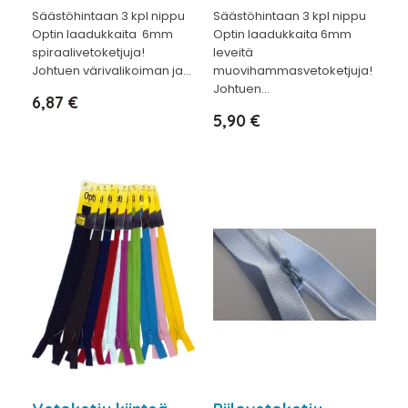
Säästöhintaan 3 kpl nippu
Säästöhintaan 3 kpl nippu
Optin laadukkaita 6mm
Optin laadukkaita 6mm
spiraalivetoketjuja!
leveitä
Johtuen värivalikoiman ja...
muovihammasvetoketjuja!
Johtuen...
Hinta
6,87 €
Hinta
5,90 €