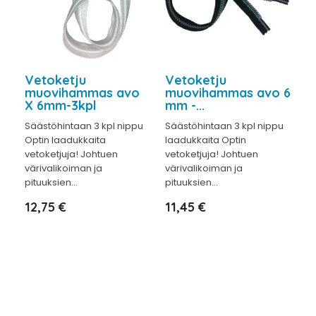
Vetoketju
Vetoketju
muovihammas avo
muovihammas avo 6
X 6mm-3kpl
mm -...
Säästöhintaan 3 kpl nippu
Säästöhintaan 3 kpl nippu
Optin laadukkaita
laadukkaita Optin
vetoketjuja! Johtuen
vetoketjuja! Johtuen
värivalikoiman ja
värivalikoiman ja
pituuksien...
pituuksien...
Hinta
Hinta
12,75 €
11,45 €