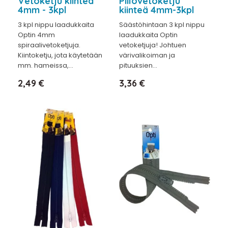
Vetoketju kiinteä
Piilovetoketju
4mm - 3kpl
kiinteä 4mm-3kpl
3 kpl nippu laadukkaita
Säästöhintaan 3 kpl nippu
Optin 4mm
laadukkaita Optin
spiraalivetoketjuja.
vetoketjuja! Johtuen
Kiintoketju, jota käytetään
värivalikoiman ja
mm. hameissa,...
pituuksien...
Hinta
Hinta
2,49 €
3,36 €