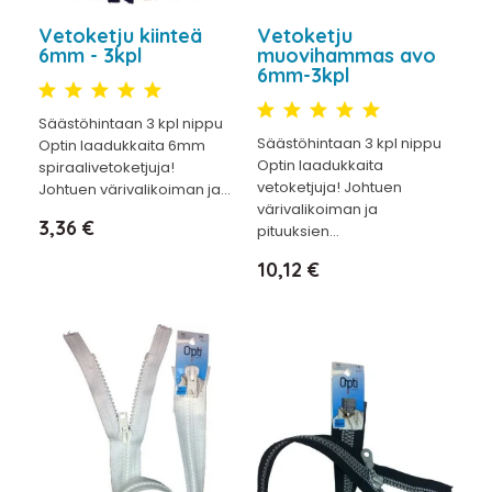
Vetoketju kiinteä
Vetoketju
6mm - 3kpl
muovihammas avo
6mm-3kpl
Säästöhintaan 3 kpl nippu
Säästöhintaan 3 kpl nippu
Optin laadukkaita 6mm
Optin laadukkaita
spiraalivetoketjuja!
vetoketjuja! Johtuen
Johtuen värivalikoiman ja...
värivalikoiman ja
Hinta
3,36 €
pituuksien...
Hinta
10,12 €