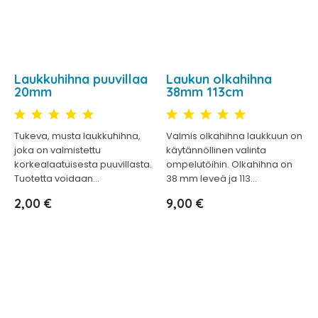
Laukkuhihna puuvillaa
Laukun olkahihna
20mm
38mm 113cm
Tukeva, musta laukkuhihna,
Valmis olkahihna laukkuun on
joka on valmistettu
käytännöllinen valinta
korkealaatuisesta puuvillasta.
ompelutöihin. Olkahihna on
Tuotetta voidaan...
38 mm leveä ja 113...
Hinta
Hinta
2,00 €
9,00 €