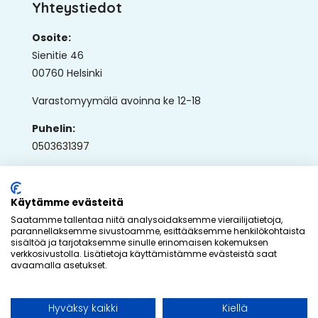
Yhteystiedot
Osoite:
Sienitie 46
00760 Helsinki
Varastomyymälä avoinna ke 12-18
Puhelin:
0503631397
Sähköposti:
ap@ullaka.fi
Käytämme evästeitä
Saatamme tallentaa niitä analysoidaksemme vierailijatietoja,
parannellaksemme sivustoamme, esittääksemme henkilökohtaista
sisältöä ja tarjotaksemme sinulle erinomaisen kokemuksen
verkkosivustolla. Lisätietoja käyttämistämme evästeistä saat
avaamalla asetukset.
© 2026 - Ullaka Oy
Hyväksy kaikki
Kiellä