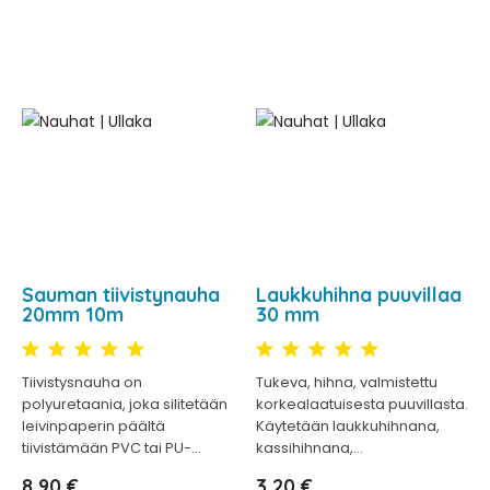
Sauman tiivistynauha
Laukkuhihna puuvillaa
20mm 10m
30 mm
Tiivistysnauha on
Tukeva, hihna, valmistettu
polyuretaania, joka silitetään
korkealaatuisesta puuvillasta.
leivinpaperin päältä
Käytetään laukkuhihnana,
tiivistämään PVC tai PU-...
kassihihnana,...
Hinta
Hinta
8,90 €
3,20 €