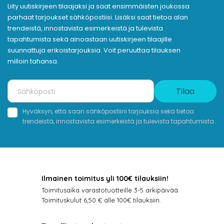
Liity uutiskirjeen tilaajaksi ja saat ensimmäisten joukossa
parhaat tarjoukset sähköpostiisi. Lisäksi saat tietoa alan
trendeistä, innostavista esimerkeistä ja tulevista
tapahtumista sekä ainoastaan uutiskirjeen tilaajille
suunnattuja erikoistarjouksia. Voit peruuttaa tilauksen
milloin tahansa.
Tilaa
Hyväksyn, että saan sähköpostiini tarjouksia sekä tietoa
trendeistä, innostavista esimerkeistä ja tulevista tapahtumista.
Ilmainen toimitus yli 100€ tilauksiin!
Toimitusaika varastotuotteille 3-5 arkipäivää.
Toimituskulut 6,50 € alle 100€ tilauksiin.