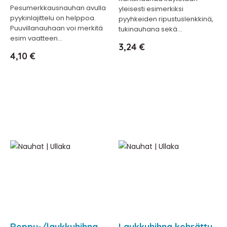
Pesumerkkausnauhan avulla
yleisesti esimerkiksi
pyykinlajittelu on helppoa.
pyyhkeiden ripustuslenkkinä,
Puuvillanauhaan voi merkitä
tukinauhana sekä...
esim vaatteen...
Hinta
3,24 €
Hinta
4,10 €
Reppu-/laukkuhihna
Laukkuhihna kehrätty