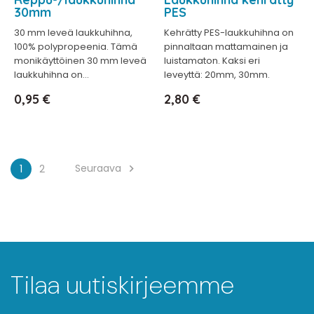
30mm
PES
30 mm leveä laukkuhihna,
Kehrätty PES-laukkuhihna on
100% polypropeenia. Tämä
pinnaltaan mattamainen ja
monikäyttöinen 30 mm leveä
luistamaton. Kaksi eri
laukkuhihna on...
leveyttä: 20mm, 30mm.
Hinta
Hinta
0,95 €
2,80 €
Seuraava
1
2

Tilaa uutiskirjeemme