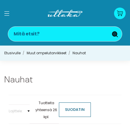
Etusivulle
Muut ompelutarvikkeet
Nauhat
Nauhat
Tuotteita
SUODATIN
yhteensä 26
Lajittele:
kpl.