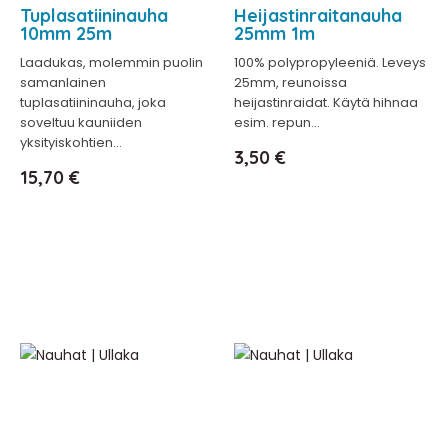
Tuplasatiininauha
Heijastinraitanauha
10mm 25m
25mm 1m
Laadukas, molemmin puolin
100% polypropyleeniä. Leveys
samanlainen
25mm, reunoissa
tuplasatiininauha, joka
heijastinraidat. Käytä hihnaa
soveltuu kauniiden
esim. repun...
yksityiskohtien...
Hinta
3,50 €
Hinta
15,70 €