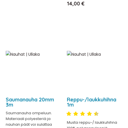
Hinta
14,00 €
Saumanauha 20mm
Reppu-/laukkuhihna
3m
1m
Saumanauha ompeluun.
Materiaali polyesteriä ja
Musta reppu-/ laukkuhihna
nauhan päät voi sulattaa