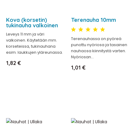
Kova (korsetin)
Terenauha 10mm
tukinauha valkoinen
Leveys 11 mm ja väri
Terenauhassa on pyöreä
valkoinen. Käytetään mm.
punottu nyöriosa ja tasainen
korseteissa, tukinauhana
nauhaosa kiinnitystä varten.
esim. laukkujen yläreunassa.
Nyöriosan...
Hinta
1,82 €
Hinta
1,01 €