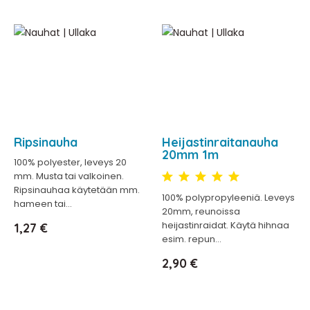
Ripsinauha
Heijastinraitanauha
20mm 1m
100% polyester, leveys 20
mm. Musta tai valkoinen.
Ripsinauhaa käytetään mm.
100% polypropyleeniä. Leveys
hameen tai...
20mm, reunoissa
Hinta
heijastinraidat. Käytä hihnaa
1,27 €
esim. repun...
Hinta
2,90 €