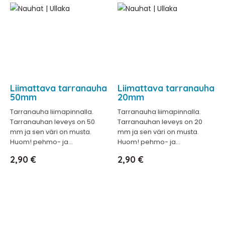
Liimattava tarranauha
Liimattava tarranauha
50mm
20mm
Tarranauha liimapinnalla.
Tarranauha liimapinnalla.
Tarranauhan leveys on 50
Tarranauhan leveys on 20
mm ja sen väri on musta.
mm ja sen väri on musta.
Huom! pehmo- ja...
Huom! pehmo- ja...
Hinta
Hinta
2,90 €
2,90 €