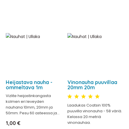
Heijastava nauha -
Vinonauha puuvillaa
ommeltava 1m
20mm 20m
Vizlite heijastinkangasta
kolmen eri leveyden
Laadukas Coatsin 100%
nauhana 10mm, 20mm ja
puuvilla vinonauha - 58 väriä.
50mm. Pesu 60 asteessa ja...
Kelassa 20 metriä
Hinta
1,00 €
vinonauhaa.