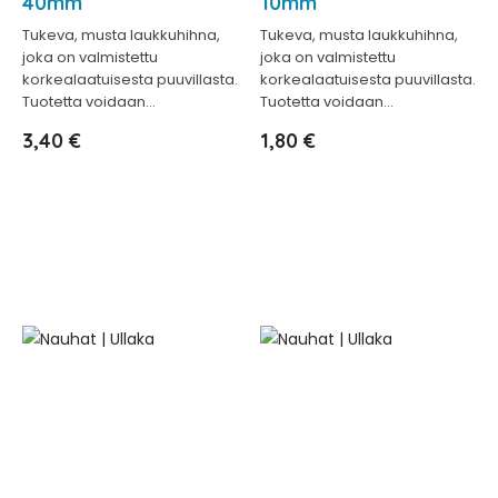
40mm
10mm
Tukeva, musta laukkuhihna,
Tukeva, musta laukkuhihna,
joka on valmistettu
joka on valmistettu
korkealaatuisesta puuvillasta.
korkealaatuisesta puuvillasta.
Tuotetta voidaan...
Tuotetta voidaan...
Hinta
Hinta
3,40 €
1,80 €