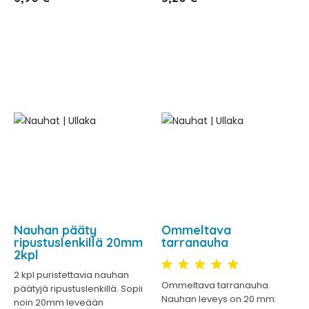
Nauhan pääty
Ommeltava
ripustuslenkillä 20mm
tarranauha
2kpl
2 kpl puristettavia nauhan
Ommeltava tarranauha.
päätyjä ripustuslenkillä. Sopii
Nauhan leveys on 20 mm.
noin 20mm leveään