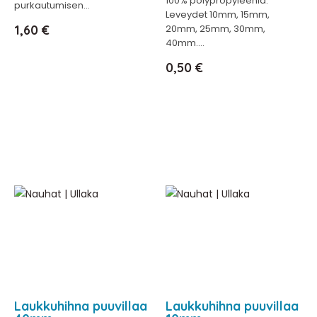
100% polypropyleeniä.
purkautumisen...
Leveydet 10mm, 15mm,
Hinta
1,60 €
20mm, 25mm, 30mm,
40mm....
Hinta
0,50 €
Laukkuhihna puuvillaa
Laukkuhihna puuvillaa