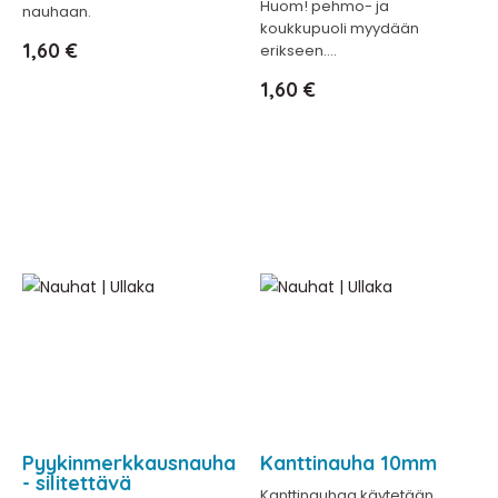
Huom! pehmo- ja
nauhaan.
koukkupuoli myydään
Hinta
1,60 €
erikseen....
Hinta
1,60 €
Pyykinmerkkausnauha
Kanttinauha 10mm
- silitettävä
Kanttinauhaa käytetään