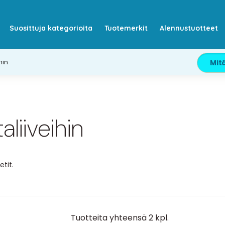
Suosittuja kategorioita
Tuotemerkit
Alennustuotteet
hin
aliiveihin
tit.
Tuotteita yhteensä 2 kpl.