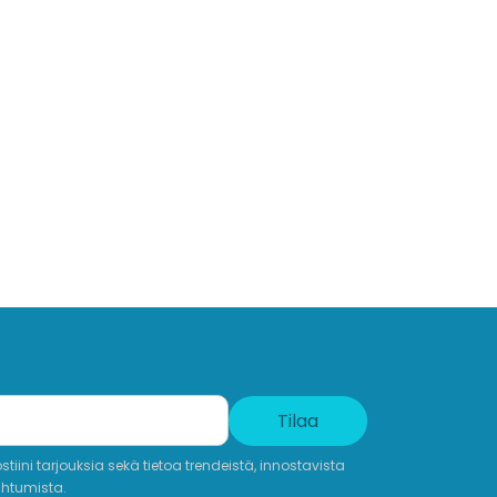
Tilaa
iini tarjouksia sekä tietoa trendeistä, innostavista
ahtumista.