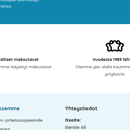
ahansa.
valliset maksutavat
Vuodesta 1989 läh
simmin käytetyt maksutavat.
Olemme yksi alalla kauimmin
yrityksistä.
yksemme
Yhteystiedot
Osoite:
ri- ja tietosuojaseloste
Sienitie 46
ehdot