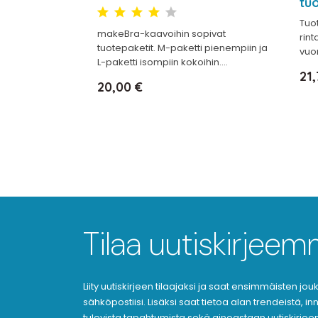
tu
Tuo
makeBra-kaavoihin sopivat
rint
tuotepaketit. M-paketti pienempiin ja
vuor
L-paketti isompiin kokoihin....
Hi
21,
Hinta
20,00 €
Tilaa uutiskirjee
Liity uutiskirjeen tilaajaksi ja saat ensimmäisten j
sähköpostiisi. Lisäksi saat tietoa alan trendeistä, i
tulevista tapahtumista sekä ainoastaan uutiskirjeen 