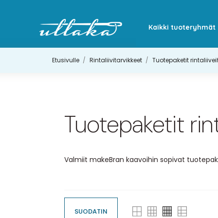
Kaikki tuoteryhmät
Etusivulle
Rintaliivitarvikkeet
Tuotepaketit rintaliivei
Tuotepaketit rint
Valmiit makeBran kaavoihin sopivat tuotepake
SUODATIN