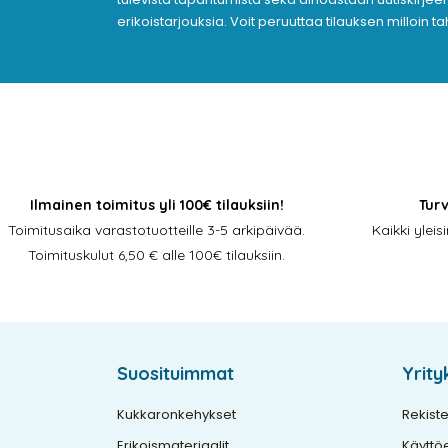
erikoistarjouksia. Voit peruuttaa tilauksen milloin t
Ilmainen toimitus yli 100€ tilauksiin!
Tur
Toimitusaika varastotuotteille 3-5 arkipäivää.
Kaikki ylei
Toimituskulut 6,50 € alle 100€ tilauksiin.
Suosituimmat
Yrit
Kukkaronkehykset
Rekiste
Erikoismateriaalit
Käyttö