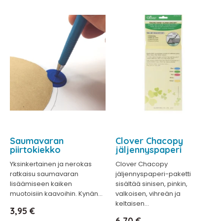
Saumavaran
Clover Chacopy
piirtokiekko
jäljennyspaperi
Yksinkertainen ja nerokas
Clover Chacopy
ratkaisu saumavaran
jäljennyspaperi-paketti
lisäämiseen kaiken
sisältää sinisen, pinkin,
muotoisiin kaavoihin. Kynän...
valkoisen, vihreän ja
keltaisen...
Hinta
3,95 €
Hinta
6,70 €