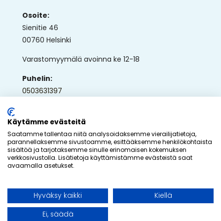
Osoite:
Sienitie 46
00760 Helsinki
Varastomyymälä avoinna ke 12-18
Puhelin:
0503631397
Sähköposti:
ap@ullaka.fi
Käytämme evästeitä
Saatamme tallentaa niitä analysoidaksemme vierailijatietoja,
parannellaksemme sivustoamme, esittääksemme henkilökohtaista
sisältöä ja tarjotaksemme sinulle erinomaisen kokemuksen
verkkosivustolla. Lisätietoja käyttämistämme evästeistä saat
avaamalla asetukset.
© 2026 - Ullaka Oy
Hyväksy kaikki
Kiellä
Toteutus:
Inlean Creative
Ei, säädä