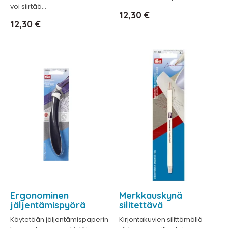
voi siirtää...
Hinta
12,30 €
Hinta
12,30 €
Ergonominen
Merkkauskynä
jäljentämispyörä
silitettävä
Käytetään jäljentämispaperin
Kirjontakuvien silittämällä