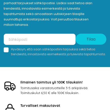
parhaat tarjoukset sähköpostiisi. Lisäksi saat tietoa alan
trendeistä, innostavista esimerkeistä ja tulevista
tapahtumista sekä ainoastaan uutiskirjeen tilaajille
suunnattuja erikoistarjouksia. Voit peruuttaa tilauksen
milloin tahansa.
Tilaa
Hyväksyn, että saan sähköpostiini tarjouksia sekä tietoa
trendeistä, innostavista esimerkeistä ja tulevista tapahtumista.
Ilmainen toimitus yli 100€ tilauksiin!
Toimitusaika varastotuotteille 3-5 arkipäivää.
Toimituskulut 6,50 € alle 100€ tilauksiin.
Turvalliset maksutavat