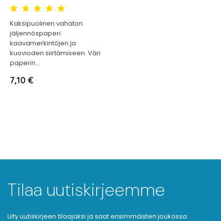
Kaksipuolinen vahaton
jäljennöspaperi
kaavamerkintöjen ja
kuovioden siirtämiseen. Väri
paperin...
Hinta
7,10 €
Tilaa uutiskirjeemme
Liity uutiskirjeen tilaajaksi ja saat ensimmäisten joukossa