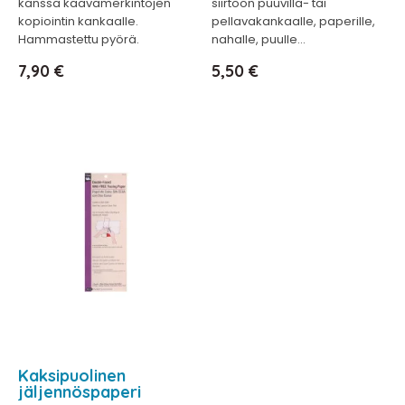
kanssa kaavamerkintöjen
siirtoon puuvilla- tai
kopiointin kankaalle.
pellavakankaalle, paperille,
Hammastettu pyörä.
nahalle, puulle...
Hinta
Hinta
7,90 €
5,50 €
Kaksipuolinen
jäljennöspaperi