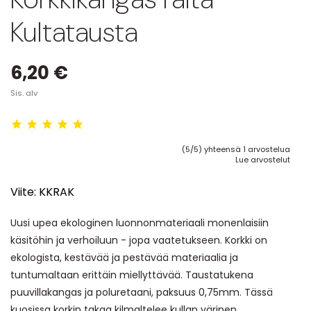
Kultatausta
6,20 €
Sis. alv
(5/5) yhteensä 1 arvostelua
Lue arvostelut
Viite:
KKRAK
Uusi upea ekologinen luonnonmateriaali monenlaisiin
käsitöhin ja verhoiluun - jopa vaatetukseen. Korkki on
ekologista, kestävää ja pestävää materiaalia ja
tuntumaltaan erittäin miellyttävää. Taustatukena
puuvillakangas ja poluretaani, paksuus 0,75mm. Tässä
kuosissa korkin takaa kilmaltelee kullan värinen