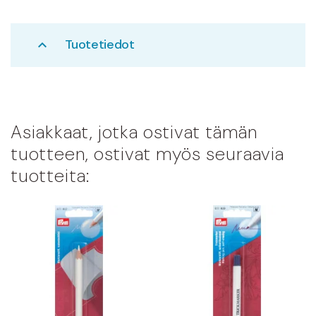
Tuotetiedot
expand_less
Asiakkaat, jotka ostivat tämän
tuotteen, ostivat myös seuraavia
tuotteita: