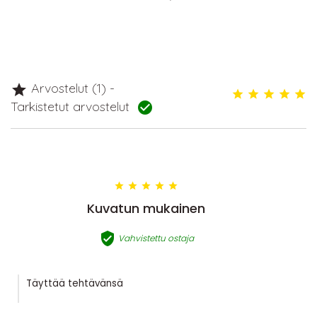
Arvostelut (1) -

Tarkistetut arvostelut






Kuvatun mukainen

Vahvistettu ostaja
Täyttää tehtävänsä