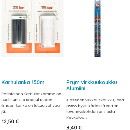
Karhulanka 150m
Prym virkkuukoukku
Alumiini
Perinteinen Karhulankamme on
uudistunut ja saanut uuden
Klassinen virkkauskoukku, joka
ilmeen. Lanka on tuttua vahvaa
pysyy hyvin kädessä varren
ja...
levennyskohdan ansiosta.
Peukaloa...
Hinta
12,50 €
Hinta
3,40 €