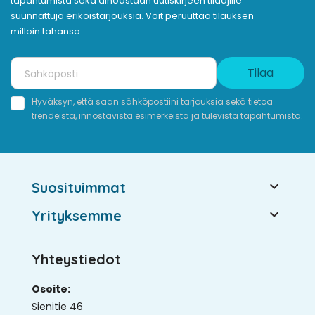
tapahtumista sekä ainoastaan uutiskirjeen tilaajille
suunnattuja erikoistarjouksia. Voit peruuttaa tilauksen
milloin tahansa.
Tilaa
Hyväksyn, että saan sähköpostiini tarjouksia sekä tietoa
trendeistä, innostavista esimerkeistä ja tulevista tapahtumista.

Suosituimmat

Yrityksemme
Yhteystiedot
Osoite:
Sienitie 46