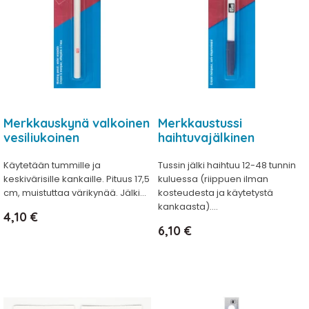
Merkkauskynä valkoinen
Merkkaustussi
vesiliukoinen
haihtuvajälkinen
Käytetään tummille ja
Tussin jälki haihtuu 12-48 tunnin
keskivärisille kankaille. Pituus 17,5
kuluessa (riippuen ilman
cm, muistuttaa värikynää. Jälki...
kosteudesta ja käytetystä
kankaasta)....
Hinta
4,10 €
Hinta
6,10 €