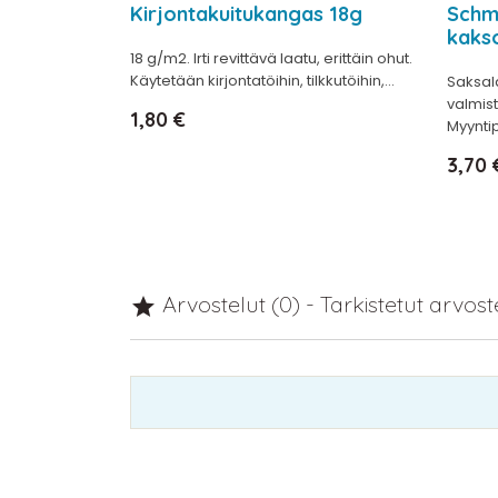
Kirjontakuitukangas 18g
Schm
kaks
18 g/m2. Irti revittävä laatu, erittäin ohut.
Käytetään kirjontatöihin, tilkkutöihin,...
Saksal
valmis
Hinta
1,80 €
Myyntip
Hinta
3,70 
Arvostelut (0) - Tarkistetut arvos
