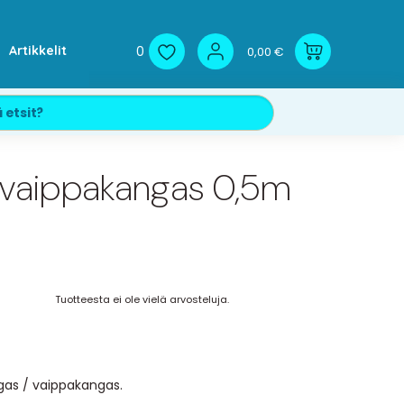
0
Artikkelit
0,00 €
 vaippakangas 0,5m
Tuotteesta ei ole vielä arvosteluja.
gas / vaippakangas.