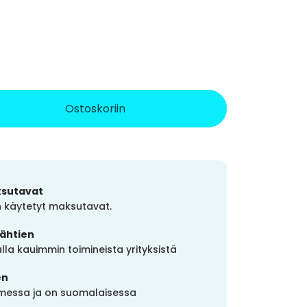
Ostoskoriin
ksutavat
in käytetyt maksutavat.
lähtien
la kauimmin toimineista yrityksistä
en
uomessa ja on suomalaisessa