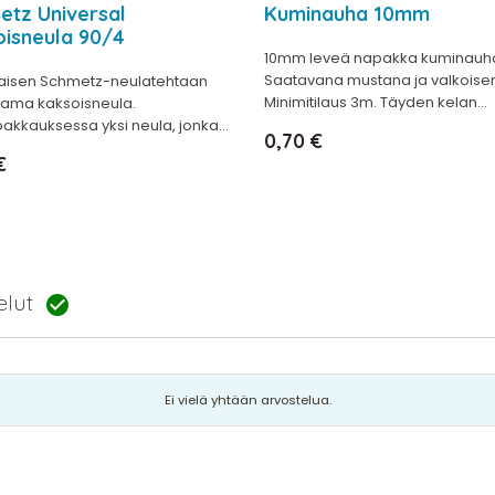
etz Universal
Kuminauha 10mm
oisneula 90/4
10mm leveä napakka kuminauh
Saatavana mustana ja valkoise
aisen Schmetz-neulatehtaan
Minimitilaus 3m. Täyden kelan...
tama kaksoisneula.
akkauksessa yksi neula, jonka...
Hinta
0,70 €
€
telut

Ei vielä yhtään arvostelua.