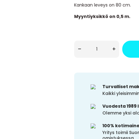
Kankaan leveys on 80 cm.
Myyntiyksikkö on 0,5 m.
–
+
Turvalliset ma
Kaikki yleisimm
Vuodesta 1989 
Olemme yksi alal
100% kotimain
Yritys toimii S
omistuksessa.