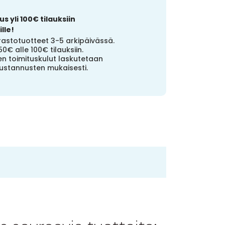
s yli 100€ tilauksiin
lle!
stotuotteet 3-5 arkipäivässä.
50€ alle 100€ tilauksiin.
n toimituskulut laskutetaan
ustannusten mukaisesti.