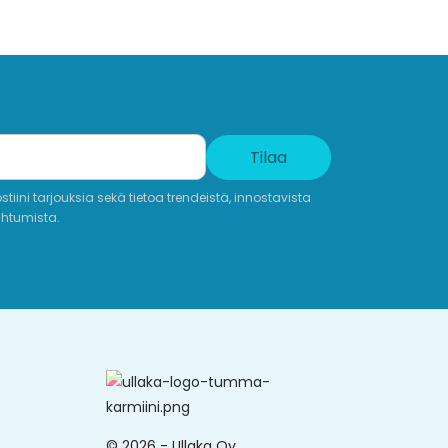
Tilaa
iini tarjouksia sekä tietoa trendeistä, innostavista
ahtumista.
© 2026 - Ullaka Oy