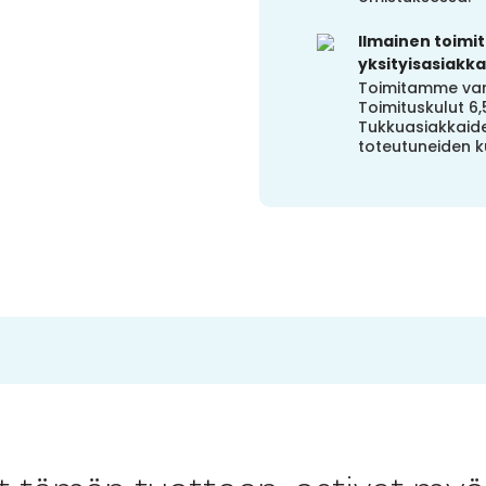
Ilmainen toimitu
yksityisasiakkai
Toimitamme vara
Toimituskulut 6,
Tukkuasiakkaide
toteutuneiden k