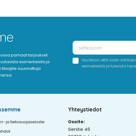
mme
oukossa parhaat tarjoukset
Hyväksyn, että saan sähköpost
nnostavista esimerkeistä ja
esimerkeistä ja tulevista tap
tilaajille suunnattuja
ahansa.
yksemme
Yhteystiedot
Osoite:
ri- ja tietosuojaseloste
Sienitie 46
ehdot