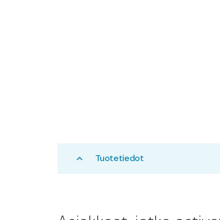
Tuotetiedot
expand_less