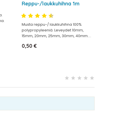
Reppu-/laukkuhihna 1m
a.
na.
Musta reppu-/ laukkuhihna 100%
polypropyleeniä. Leveydet 10mm,
15mm, 20mm, 25mm, 30mm, 40mm....
Hinta
0,50 €