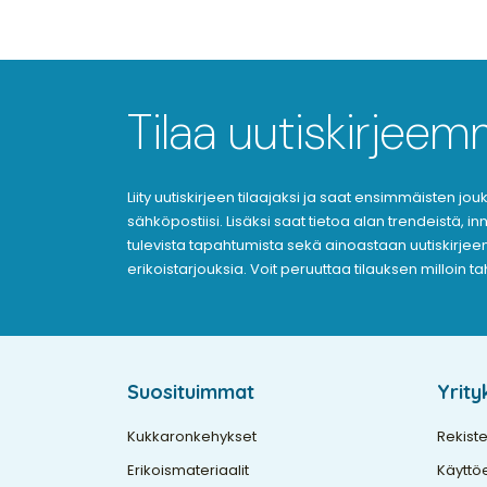
Tilaa uutiskirjee
Liity uutiskirjeen tilaajaksi ja saat ensimmäisten j
sähköpostiisi. Lisäksi saat tietoa alan trendeistä, i
tulevista tapahtumista sekä ainoastaan uutiskirjeen 
erikoistarjouksia. Voit peruuttaa tilauksen milloin t
Suosituimmat
Yrit
Kukkaronkehykset
Rekiste
Erikoismateriaalit
Käyttö