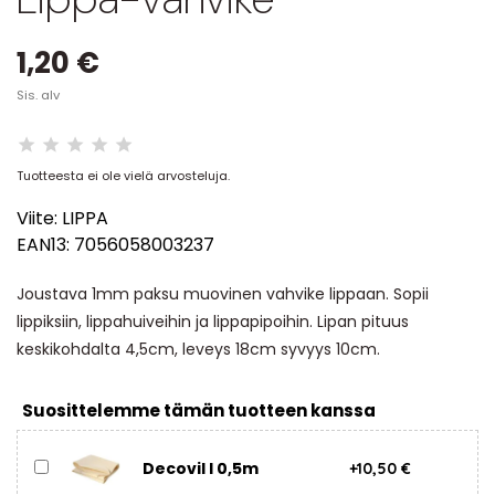
1,20 €
Sis. alv
Tuotteesta ei ole vielä arvosteluja.
Viite:
LIPPA
EAN13:
7056058003237
Joustava 1mm paksu muovinen vahvike lippaan. Sopii
lippiksiin, lippahuiveihin ja lippapipoihin. Lipan pituus
keskikohdalta 4,5cm, leveys 18cm syvyys 10cm.
Suosittelemme tämän tuotteen kanssa
Decovil I 0,5m
+10,50 €