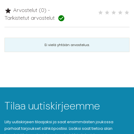
Arvostelut (0) -

Tarkistetut arvostelut

Ei vielä yhtään arvostelua.
Tilaa uutiskirjeemme
Liity uutiskirjeen tilaajaksi ja saat ensimmäisten joukossa
parhaat tarjoukset sähköpostiisi. Lisäksi saat tietoa alan