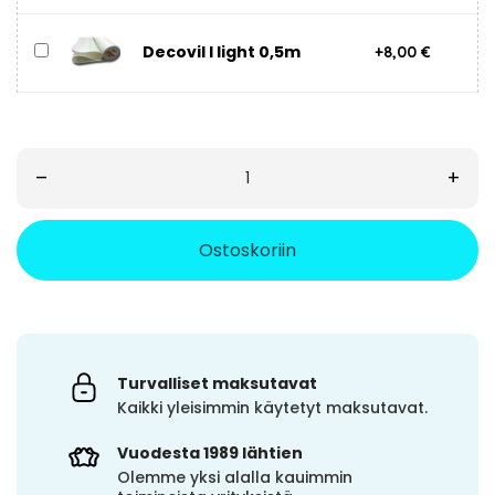
Decovil I light 0,5m
+8,00 €
–
+
Ostoskoriin
Turvalliset maksutavat
Kaikki yleisimmin käytetyt maksutavat.
Vuodesta 1989 lähtien
Olemme yksi alalla kauimmin