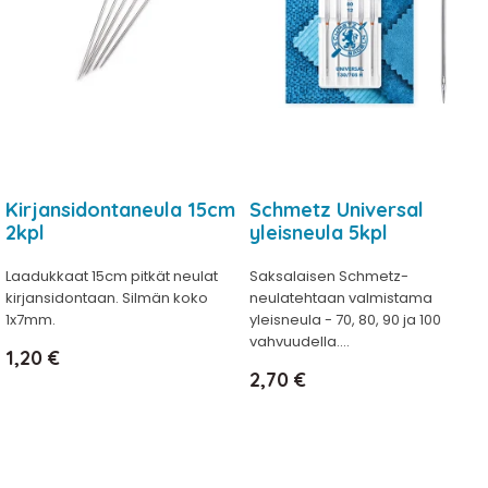
Kirjansidontaneula 15cm
Schmetz Universal
2kpl
yleisneula 5kpl
Laadukkaat 15cm pitkät neulat
Saksalaisen Schmetz-
kirjansidontaan. Silmän koko
neulatehtaan valmistama
1x7mm.
yleisneula - 70, 80, 90 ja 100
vahvuudella....
Hinta
1,20 €
Hinta
2,70 €