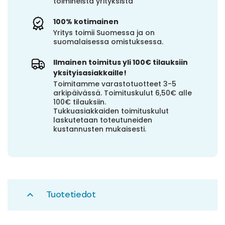
toimineista yrityksistä
100% kotimainen
Yritys toimii Suomessa ja on
suomalaisessa omistuksessa.
Ilmainen toimitus yli 100€ tilauksiin
yksityisasiakkaille!
Toimitamme varastotuotteet 3-5
arkipäivässä. Toimituskulut 6,50€ alle
100€ tilauksiin.
Tukkuasiakkaiden toimituskulut
laskutetaan toteutuneiden
kustannusten mukaisesti.
Tuotetiedot
expand_less