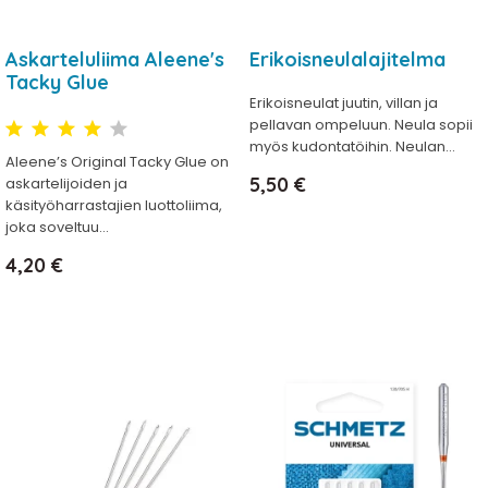
Askarteluliima Aleene's
Erikoisneulalajitelma
Tacky Glue
Erikoisneulat juutin, villan ja
pellavan ompeluun. Neula sopii
myös kudontatöihin. Neulan...
Aleene’s Original Tacky Glue on
Hinta
5,50 €
askartelijoiden ja
käsityöharrastajien luottoliima,
joka soveltuu...
Hinta
4,20 €