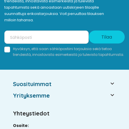
trendeistä, innostavista esimerkeistä ja tulevista
tapahtumista sekä ainoastaan uutiskirjeen tilaajille
suunnattuja erikoistarjouksia. Voit peruuttaa tilauksen
milloin tahansa.
Tilaa
Hyväksyn, että saan sähköpostiini tarjouksia sekä tietoa
trendeistä, innostavista esimerkeistä ja tulevista tapahtumista.

Suosituimmat

Yrityksemme
Yhteystiedot
Osoite: