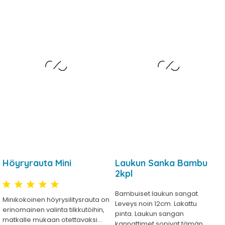
Höyryrauta Mini
Laukun Sanka Bambu
2kpl
Bambuiset laukun sangat.
Minikokoinen höyrysilitysrauta on
Leveys noin 12cm. Lakattu
erinomainen valinta tilkkutöihin,
pinta. Laukun sangan
matkalle mukaan otettavaksi...
kannattimet sopivat tämän...