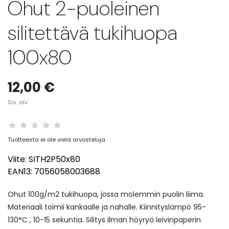
Ohut 2-puoleinen
silitettävä tukihuopa
100x80
12,00 €
Sis. alv
Tuotteesta ei ole vielä arvosteluja.
Viite:
SITH2P50x80
EAN13:
7056058003688
Ohut 100g/m2 tukihuopa, jossa molemmin puolin liima.
Materiaali toimii kankaalle ja nahalle. Kiinnityslämpö 95-
130°C , 10-15 sekuntia. Silitys ilman höyryä leivinpaperin