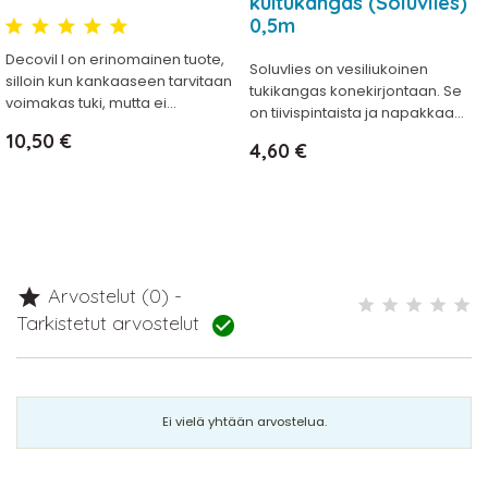
kuitukangas (Soluvlies)
0,5m
Decovil I on erinomainen tuote,
Soluvlies on vesiliukoinen
silloin kun kankaaseen tarvitaan
tukikangas konekirjontaan. Se
voimakas tuki, mutta ei...
on tiivispintaista ja napakkaa...
Hinta
10,50 €
Hinta
4,60 €
Arvostelut (0) -

Tarkistetut arvostelut

Ei vielä yhtään arvostelua.