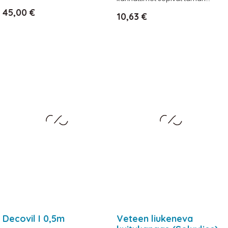
Hinta
45,00 €
Hinta
10,63 €
Decovil I 0,5m
Veteen liukeneva