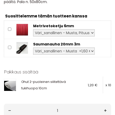
päältä. Pala n. 50x80cm.
Suosittelemme tämän tuotteen kanssa
Metrivetoketju 6mm
Saumanauha 20mm 3m
Pakkaus sisältää
Ohut 2-puoleinen silitettävä
1,20 €
x 10
tukihuopa 10cm
–
+