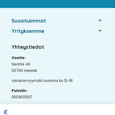

Suosituimmat

Yrityksemme
Yhteystiedot
Osoite:
Sienitie 46
00760 Helsinki
Varastomyymälä avoinna ke 12-18
Puhelin:
0503631397
Sähköposti:
ap@ullaka.fi