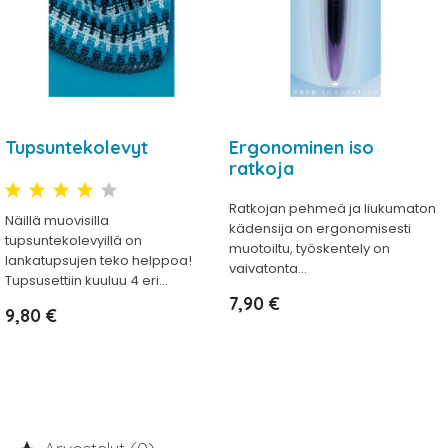
Tupsuntekolevyt
Ergonominen iso
ratkoja
Ratkojan pehmeä ja liukumaton
Näillä muovisilla
kädensija on ergonomisesti
tupsuntekolevyillä on
muotoiltu, työskentely on
lankatupsujen teko helppoa!
vaivatonta...
Tupsusettiin kuuluu 4 eri...
Hinta
7,90 €
Hinta
9,80 €