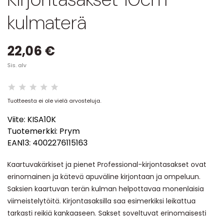
kulmaterä
22,06 €
Sis. alv
Tuotteesta ei ole vielä arvosteluja.
Viite:
KISA10K
Tuotemerkki:
Prym
EAN13:
4002276115163
Kaartuvakärkiset ja pienet Professional-kirjontasakset ovat
erinomainen ja kätevä apuväline kirjontaan ja ompeluun.
Saksien kaartuvan terän kulman helpottavaa monenlaisia
viimeistelytöitä. Kirjontasaksilla saa esimerkiksi leikattua
tarkasti reikiä kankaaseen. Sakset soveltuvat erinomaisesti