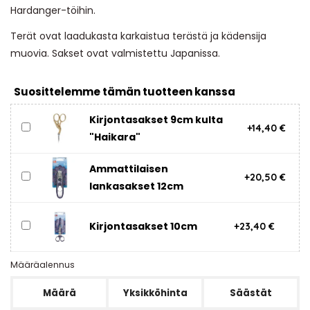
Hardanger-töihin.
Terät ovat laadukasta karkaistua terästä ja kädensija
muovia. Sakset ovat valmistettu Japanissa.
Suosittelemme tämän tuotteen kanssa
Kirjontasakset 9cm kulta
+14,40 €
"Haikara"
Ammattilaisen
+20,50 €
lankasakset 12cm
Kirjontasakset 10cm
+23,40 €
Määräalennus
Määrä
Yksikköhinta
Säästät