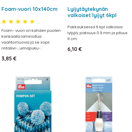
Foam-vuori 10x140cm
Lyijytäytekynän
valkoiset lyijyt 6kpl
Pakkauksessa 6 kpl valkoisia
Foam- vuori on kahden puolen
lyijyjä, paksuus 0.9 mm ja pituus
kankaalla laminoitua
6 cm.
vaahtomuovia ja se sopii
Hinta
rintaliivi-, uimapuku-...
6,10 €
Hinta
3,85 €