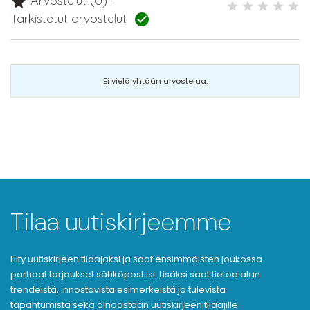
Arvostelut (0) -

Tarkistetut arvostelut

Ei vielä yhtään arvostelua.
Tilaa uutiskirjeemme
Liity uutiskirjeen tilaajaksi ja saat ensimmäisten joukossa
parhaat tarjoukset sähköpostiisi. Lisäksi saat tietoa alan
trendeistä, innostavista esimerkeistä ja tulevista
tapahtumista sekä ainoastaan uutiskirjeen tilaajille