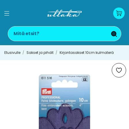
Etusivulle
Sakset ja pihdit
Kirjontasakset 10cm kulmaterä