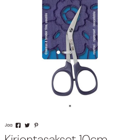
Jaa
Kirjontasakset 10cm