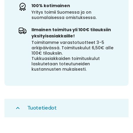
100% kotimainen
Yritys toimii Suomessa ja on
suomalaisessa omistuksessa.
Ilmainen toimitus yli 100€ tilauksiin
yksityisasiakkaille!
Toimitamme varastotuotteet 3-5
arkipäivässä. Toimituskulut 6,50€ alle
100€ tilauksiin.
Tukkuasiakkaiden toimituskulut
laskutetaan toteutuneiden
kustannusten mukaisesti.
Tuotetiedot
expand_less