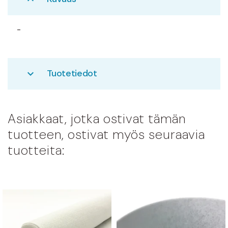
-
Tuotetiedot
expand_more
Asiakkaat, jotka ostivat tämän
tuotteen, ostivat myös seuraavia
tuotteita: