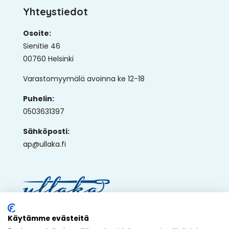
Yhteystiedot
Osoite:
Sienitie 46
00760 Helsinki
Varastomyymälä avoinna ke 12-18
Puhelin:
0503631397
Sähköposti:
ap@ullaka.fi
© 2026 - Ullaka Oy
Käytämme evästeitä