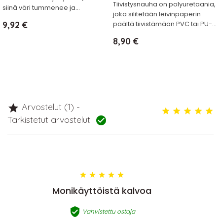
Tiivistysnauha on polyuretaania,
siinä väri tummenee ja...
joka silitetään leivinpaperin
Hinta
9,92 €
päältä tiivistämään PVC tai PU-...
Hinta
8,90 €
Arvostelut (1) -

Tarkistetut arvostelut






Monikäyttöistä kalvoa

Vahvistettu ostaja