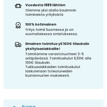
Vuodesta 1989 lähtien
Olemme yksi alalla kauimmin
toimineista yrityksistä
100% kotimainen
Yritys toimii Suomessa ja on
suomalaisessa omistuksessa.
Ilmainen toimitus yli 100€ tilauksiin
yksityisasiakkaille!
Toimitamme varastotuotteet 3-5
arkipäivässä. Toimituskulut 6,50€ alle
100€ tilauksiin.
Tukkuasiakkaiden toimituskulut
laskutetaan toteutuneiden
kustannusten mukaisesti.
Kuvaus
expand_less