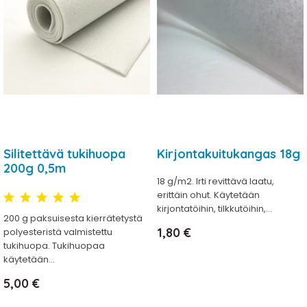
Silitettävä tukihuopa
Kirjontakuitukangas 18g
200g 0,5m
18 g/m2. Irti revittävä laatu,
erittäin ohut. Käytetään
kirjontatöihin, tilkkutöihin,...
200 g paksuisesta kierrätetystä
Hinta
1,80 €
polyesteristä valmistettu
tukihuopa. Tukihuopaa
käytetään...
Hinta
5,00 €