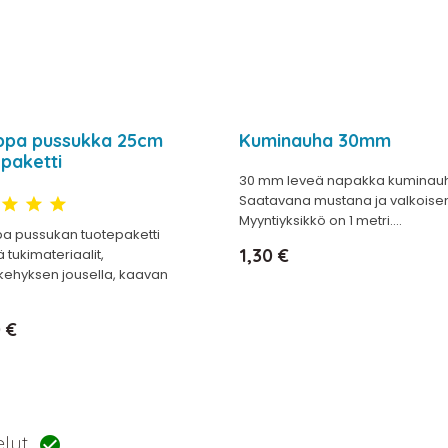
pa pussukka 25cm
Kuminauha 30mm
paketti
30 mm leveä napakka kuminau
Saatavana mustana ja valkoise
Myyntiyksikkö on 1 metri....
 pussukan tuotepaketti
Hinta
1,30 €
ä tukimateriaalit,
kehyksen jousella, kaavan
 €
telut
