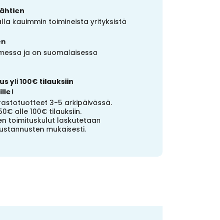
lähtien
la kauimmin toimineista yrityksistä
en
uomessa ja on suomalaisessa
s yli 100€ tilauksiin
lle!
stotuotteet 3-5 arkipäivässä.
50€ alle 100€ tilauksiin.
n toimituskulut laskutetaan
ustannusten mukaisesti.