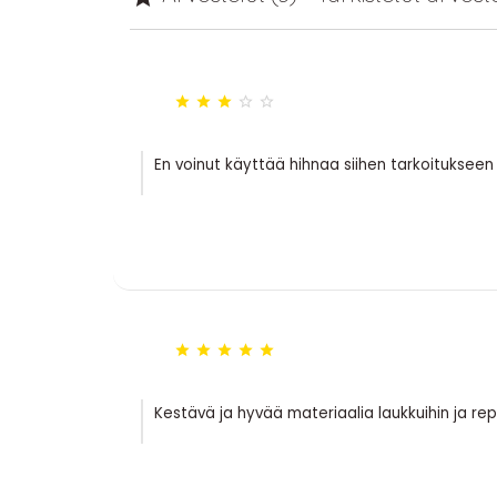





En voinut käyttää hihnaa siihen tarkoitukseen m





Kestävä ja hyvää materiaalia laukkuihin ja rep