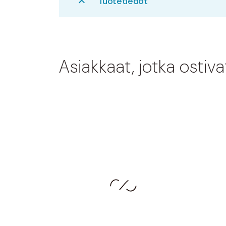
Tuotetiedot
expand_less
Asiakkaat, jotka ostiv