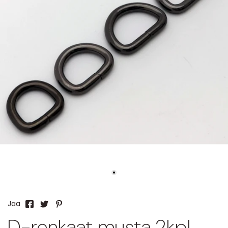
Jaa
D-renkaat musta 2kpl