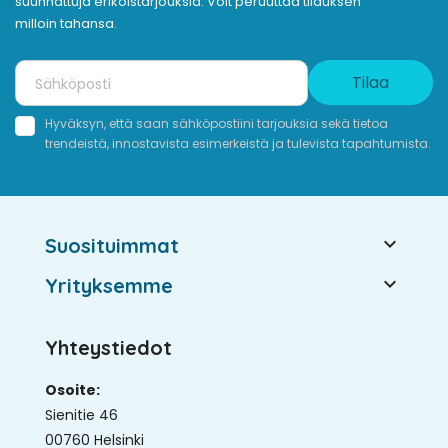
suunnattuja erikoistarjouksia. Voit peruuttaa tilauksen
milloin tahansa.
Tilaa
Hyväksyn, että saan sähköpostiini tarjouksia sekä tietoa
trendeistä, innostavista esimerkeistä ja tulevista tapahtumista.

Suosituimmat

Yrityksemme
Yhteystiedot
Osoite:
Sienitie 46
00760 Helsinki