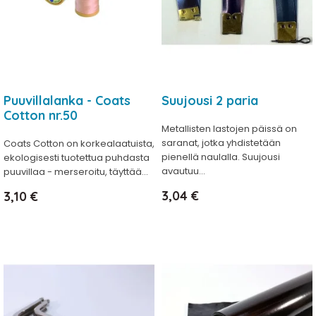
Puuvillalanka - Coats
Suujousi 2 paria
Cotton nr.50
Metallisten lastojen päissä on
saranat, jotka yhdistetään
Coats Cotton on korkealaatuista,
pienellä naulalla. Suujousi
ekologisesti tuotettua puhdasta
avautuu...
puuvillaa - merseroitu, täyttää...
Hinta
Hinta
3,04 €
3,10 €