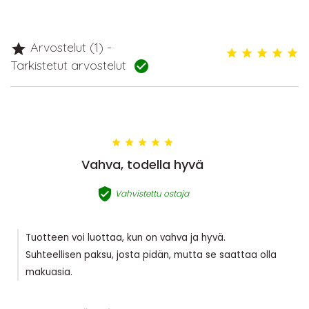
Arvostelut (1) -

Tarkistetut arvostelut






Vahva, todella hyvä

Vahvistettu ostaja
Tuotteen voi luottaa, kun on vahva ja hyvä.
Suhteellisen paksu, josta pidän, mutta se saattaa olla
makuasia.