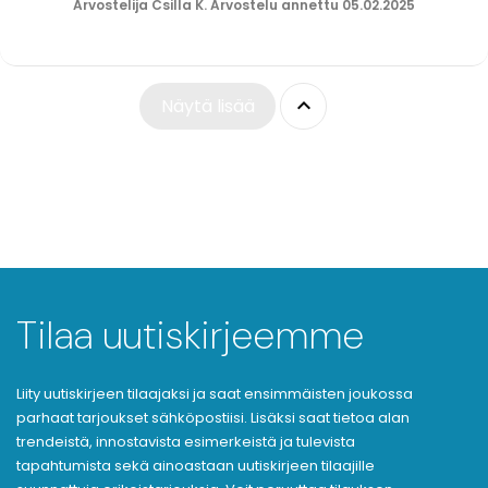
Arvostelija Csilla K. Arvostelu annettu 05.02.2025

Näytä lisää
Tilaa uutiskirjeemme
Liity uutiskirjeen tilaajaksi ja saat ensimmäisten joukossa
parhaat tarjoukset sähköpostiisi. Lisäksi saat tietoa alan
trendeistä, innostavista esimerkeistä ja tulevista
tapahtumista sekä ainoastaan uutiskirjeen tilaajille