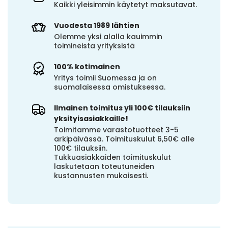
Kaikki yleisimmin käytetyt maksutavat.
Vuodesta 1989 lähtien
Olemme yksi alalla kauimmin
toimineista yrityksistä
100% kotimainen
Yritys toimii Suomessa ja on
suomalaisessa omistuksessa.
Ilmainen toimitus yli 100€ tilauksiin
yksityisasiakkaille!
Toimitamme varastotuotteet 3-5
arkipäivässä. Toimituskulut 6,50€ alle
100€ tilauksiin.
Tukkuasiakkaiden toimituskulut
laskutetaan toteutuneiden
kustannusten mukaisesti.