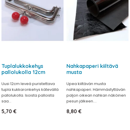
Tuplalukkokehys
Nahkapaperi kiiltävä
pallolukolla 12cm
musta
Uusi 12cm leveä puristettava
Upea kiiltävän musta
tupla kukkaronkehys kätevällä
nahkapaperi. Hämmästyttävän
pallolukolla. Isoista palloista
paljon oikean nahkan näköinen
saa...
pesun jälkeen....
Hinta
Hinta
5,70 €
8,80 €