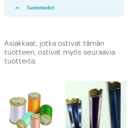
Tuotetiedot
expand_less
Asiakkaat, jotka ostivat tämän
tuotteen, ostivat myös seuraavia
tuotteita: