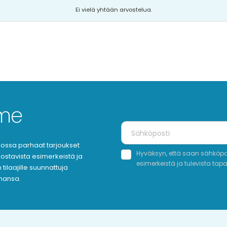
Ei vielä yhtään arvostelua.
mme
oukossa parhaat tarjoukset
Hyväksyn, että saan sähköpost
nnostavista esimerkeistä ja
esimerkeistä ja tulevista tap
tilaajille suunnattuja
ahansa.