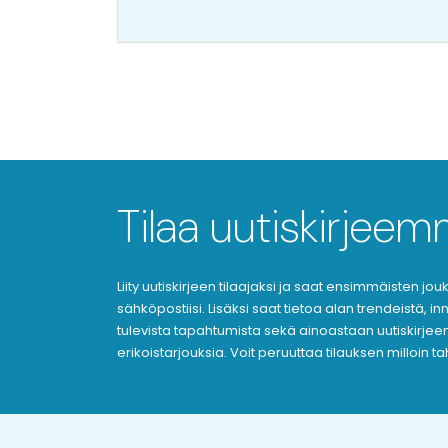
Tilaa uutiskirjee
Liity uutiskirjeen tilaajaksi ja saat ensimmäisten j
sähköpostiisi. Lisäksi saat tietoa alan trendeistä, i
tulevista tapahtumista sekä ainoastaan uutiskirjeen 
erikoistarjouksia. Voit peruuttaa tilauksen milloin t