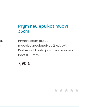
Prym neulepuikot muovi
35cm
ät
Prymin 35cm pitkät
.
muoviset neulepuikot, 2 kpl/pkt.
Korkeauokkaista ja vahvaa muovia.
Koot 8-10mm.
Hinta
7,90 €