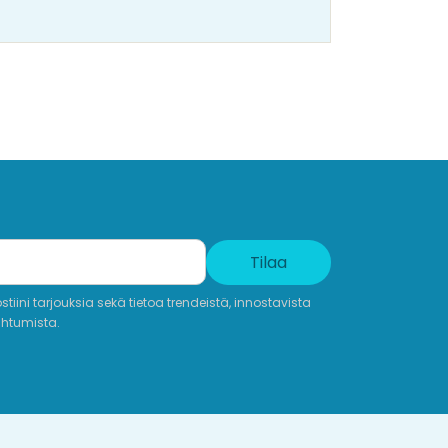
Tilaa
iini tarjouksia sekä tietoa trendeistä, innostavista
ahtumista.