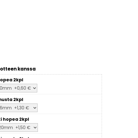
otteen kanssa
opea 2kpl
usta 2kpl
ki hopea 2kpl