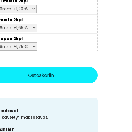
ki musta 2kpl
usta 2kpl
opea 2kpl
Ostoskoriin
ksutavat
in käytetyt maksutavat.
lähtien