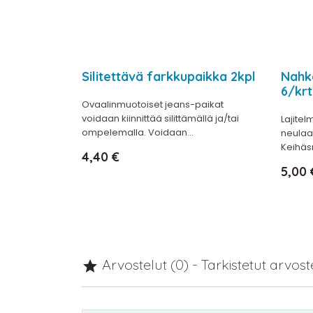
Silitettävä farkkupaikka 2kpl
Nahka
6/krt
Ovaalinmuotoiset jeans-paikat
voidaan kiinnittää silittämällä ja/tai
Lajite
ompelemalla. Voidaan...
neulaa
Keihäs
Hinta
4,40 €
Hinta
5,00 
Arvostelut (0) - Tarkistetut arvos
