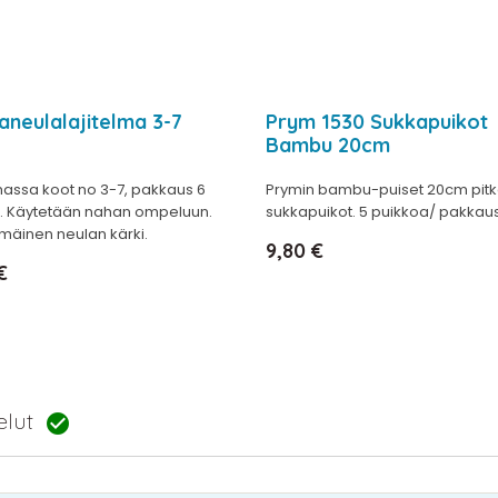
neulalajitelma 3-7
Prym 1530 Sukkapuikot
Bambu 20cm
lmassa koot no 3-7, pakkaus 6
Prymin bambu-puiset 20cm pitk
. Käytetään nahan ompeluun.
sukkapuikot. 5 puikkoa/ pakkaus
mäinen neulan kärki.
Hinta
9,80 €
€
telut
