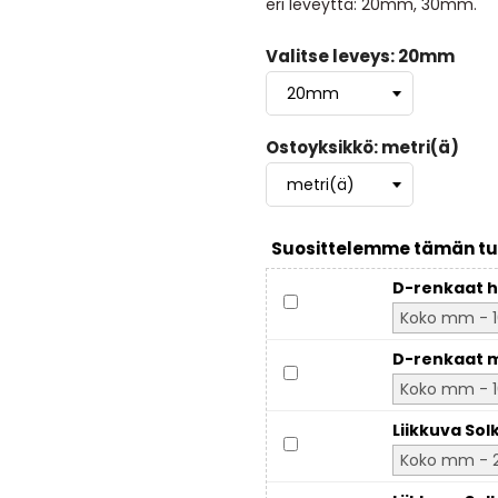
eri leveyttä: 20mm, 30mm.
Valitse leveys: 20mm
Ostoyksikkö: metri(ä)
Suosittelemme tämän tu
D-renkaat h
D-renkaat m
Liikkuva Sol