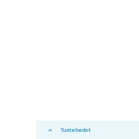
Tuotetiedot
expand_less