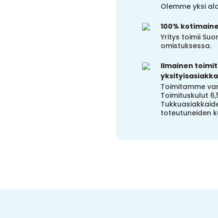
Olemme yksi alal
100% kotimain
Yritys toimii S
omistuksessa.
Ilmainen toimitu
yksityisasiakkai
Toimitamme vara
Toimituskulut 6,
Tukkuasiakkaide
toteutuneiden k