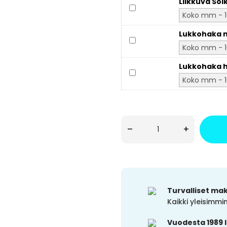
Liikkuva Sol
Lukkohaka m
Lukkohaka h
–
+
Turvalliset ma
Kaikki yleisimm
Vuodesta 1989 