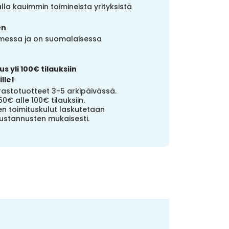
la kauimmin toimineista yrityksistä
en
uomessa ja on suomalaisessa
s yli 100€ tilauksiin
lle!
stotuotteet 3-5 arkipäivässä.
50€ alle 100€ tilauksiin.
n toimituskulut laskutetaan
ustannusten mukaisesti.