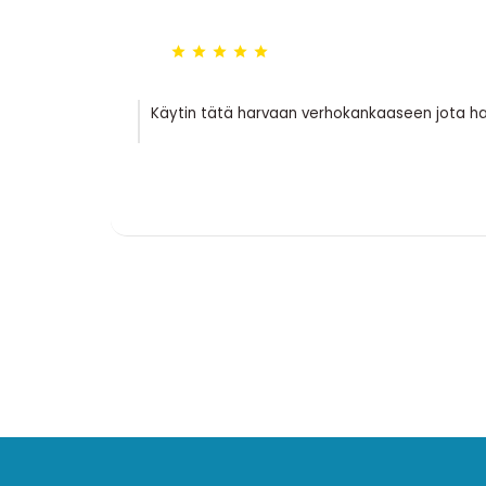





Käytin tätä harvaan verhokankaaseen jota halu