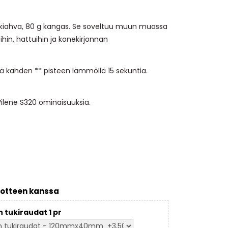
eskiahva, 80 g kangas. Se soveltuu muun muassa
ihin, hattuihin ja konekirjonnan
lä kahden ** pisteen lämmöllä 15 sekuntia.
ilene S320 ominaisuuksia.
otteen kanssa
 tukiraudat 1 pr