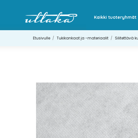
Kaikki tuoteryhmät
Etusivulle
Tukikankaat ja -materiaalit
Silitettävä 