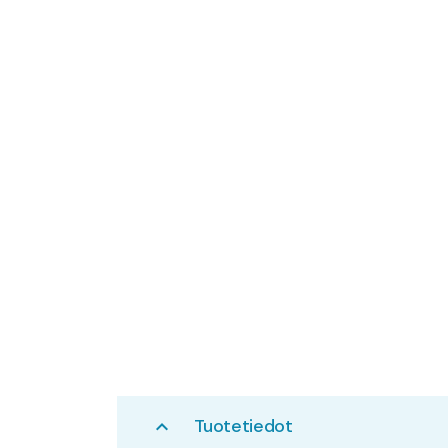
Tuotetiedot
expand_less