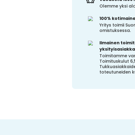
Olemme yksi alal
100% kotimain
Yritys toimii S
omistuksessa.
Ilmainen toimitu
yksityisasiakkai
Toimitamme vara
Toimituskulut 6,
Tukkuasiakkaide
toteutuneiden k