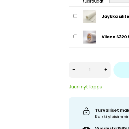
Jäykkä sili
Vilene S320
–
+
Juuri nyt loppu
Turvalliset ma
Kaikki yleisimm
Vuodesta 1989 