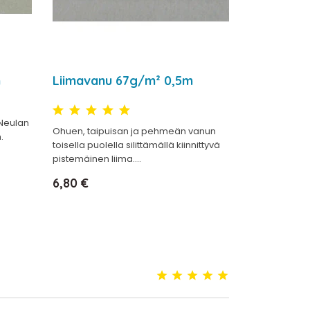
n
Liimavanu 67g/m² 0,5m
Neulan
Ohuen, taipuisan ja pehmeän vanun
.
toisella puolella silittämällä kiinnittyvä
pistemäinen liima....
Hinta
6,80 €