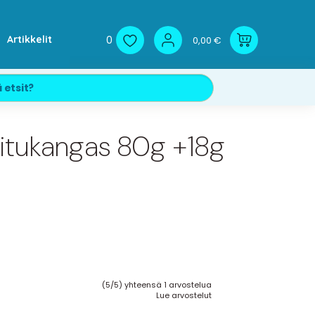
0
Artikkelit
0,00 €
kuitukangas 80g +18g
(5/5) yhteensä 1 arvostelua
Lue arvostelut