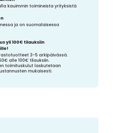
la kauimmin toimineista yrityksistä
en
uomessa ja on suomalaisessa
s yli 100€ tilauksiin
lle!
stotuotteet 3-5 arkipäivässä.
50€ alle 100€ tilauksiin.
n toimituskulut laskutetaan
ustannusten mukaisesti.