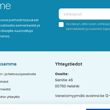
mme
oukossa parhaat tarjoukset
Hyväksyn, että saan sähköpost
nnostavista esimerkeistä ja
esimerkeistä ja tulevista tap
tilaajille suunnattuja
ahansa.
yksemme
Yhteystiedot
Osoite:
ri- ja tietosuojaseloste
Sienitie 46
ehdot
00760 Helsinki
 meistä
Varastomyymälä avoinna ke 12-
ihin yhteyttä
Puhelin: