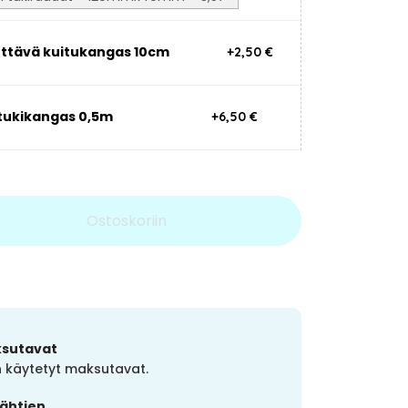
tettävä kuitukangas 10cm
+2,50 €
 tukikangas 0,5m
+6,50 €
Ostoskoriin
ksutavat
in käytetyt maksutavat.
lähtien