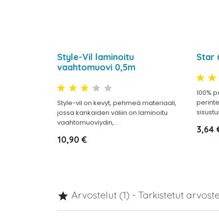
Style-Vil laminoitu
Star
vaahtomuovi 0,5m
100% p
perinte
Style-vil on kevyt, pehmeä materiaali,
sisustus
jossa kankaiden väliin on laminoitu
vaahtomuoviydin,...
Hinta
3,64 
Hinta
10,90 €
Arvostelut (1) - Tarkistetut arvost
