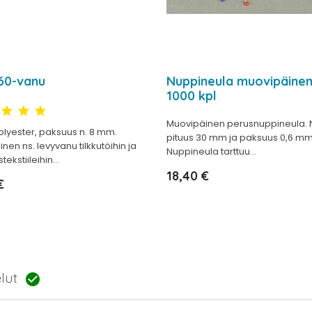
 60-vanu
Nuppineula muovipäine
1000 kpl
Muovipäinen perusnuppineula. 
olyester, paksuus n. 8 mm.
pituus 30 mm ja paksuus 0,6 mm
inen ns. levyvanu tilkkutöihin ja
Nuppineula tarttuu...
tekstiileihin...
Hinta
18,40 €
€
elut
