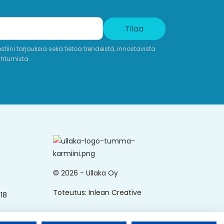
Tilaa
iini tarjouksia sekä tietoa trendeistä, innostavista
ahtumista.
© 2026 - Ullaka Oy
Toteutus:
Inlean Creative
18