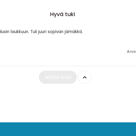
Hyvä tuki
sin laukkuun. Tuli juuri sopivan jämäkkä.
Arvo

Näytä lisää