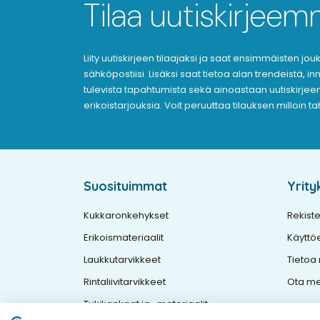
Tilaa uutiskirjee
Liity uutiskirjeen tilaajaksi ja saat ensimmäisten j
sähköpostiisi. Lisäksi saat tietoa alan trendeistä, i
tulevista tapahtumista sekä ainoastaan uutiskirjeen 
erikoistarjouksia. Voit peruuttaa tilauksen milloin t
Suosituimmat
Yrit
Kukkaronkehykset
Rekiste
Erikoismateriaalit
Käyttö
Laukkutarvikkeet
Tietoa
Rintaliivitarvikkeet
Ota me
Tukikankaat ja -materiaalit