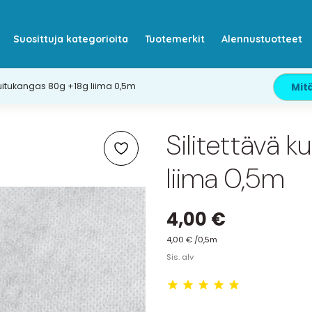
Suosittuja kategorioita
Tuotemerkit
Alennustuotteet
kuitukangas 80g +18g liima 0,5m
Silitettävä 
liima 0,5m
4,00 €
4,00 € /0,5m
Sis. alv