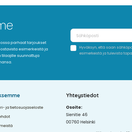
mme
oukossa parhaat tarjoukset
Hyväksyn, että saan sähköpost
nnostavista esimerkeistä ja
esimerkeistä ja tulevista tap
tilaajille suunnattuja
ahansa.
yksemme
Yhteystiedot
Osoite:
ri- ja tietosuojaseloste
Sienitie 46
ehdot
00760 Helsinki
 meistä