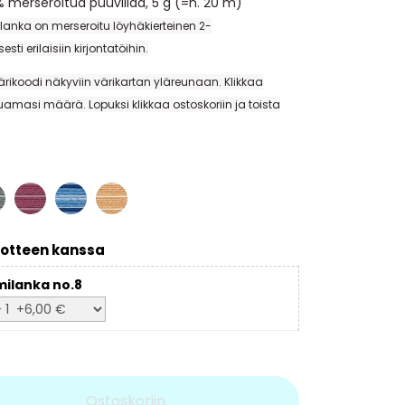
 merseroitua puuvillaa, 5 g (=n. 20 m)
lanka on merseroitu
löyhäkierteinen 2-
isesti
erilaisiin kirjontatöihin.
ärikoodi näkyviin värikartan yläreunaan. Klikkaa
amasi määrä. Lopuksi klikkaa ostoskoriin ja toista
970
1210
366
otteen kanssa
ilanka no.8
Ostoskoriin