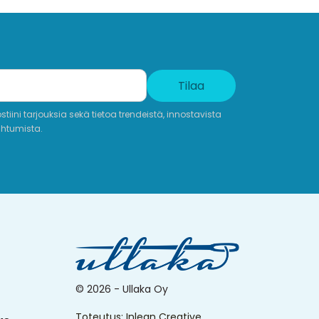
Tilaa
iini tarjouksia sekä tietoa trendeistä, innostavista
ahtumista.
© 2026 - Ullaka Oy
Toteutus:
Inlean Creative