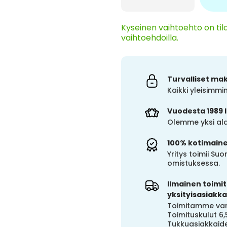
Kyseinen vaihtoehto on tila
vaihtoehdoilla.
Turvalliset ma
Kaikki yleisimm
Vuodesta 1989 
Olemme yksi alal
100% kotimain
Yritys toimii S
omistuksessa.
Ilmainen toimitu
yksityisasiakkai
Toimitamme vara
Toimituskulut 6,
Tukkuasiakkaide