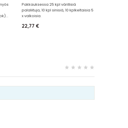
 myös
Pakkauksessa 25 kpl värillisiä
palaliituja, 10 kpl sinisiä, 10 kplkeltaisia 5
k)...
x valkoisia.
Hinta
22,77 €