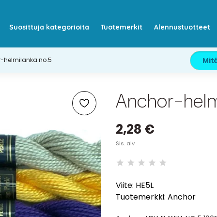
Suosittuja kategorioita
Tuotemerkit
Alennustuotteet
-helmilanka no.5
Anchor-helm
2,28 €
Sis. alv
Viite:
HE5L
Tuotemerkki:
Anchor