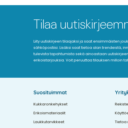
Tilaa uutiskirjee
Liity uutiskirjeen tilaajaksi ja saat ensimmäisten j
sähköpostiisi. Lisäksi saat tietoa alan trendeistä, i
tulevista tapahtumista sekä ainoastaan uutiskirjeen 
erikoistarjouksia. Voit peruuttaa tilauksen milloin t
Suosituimmat
Yrit
Kukkaronkehykset
Rekiste
Erikoismateriaalit
Käyttö
Laukkutarvikkeet
Tietoa