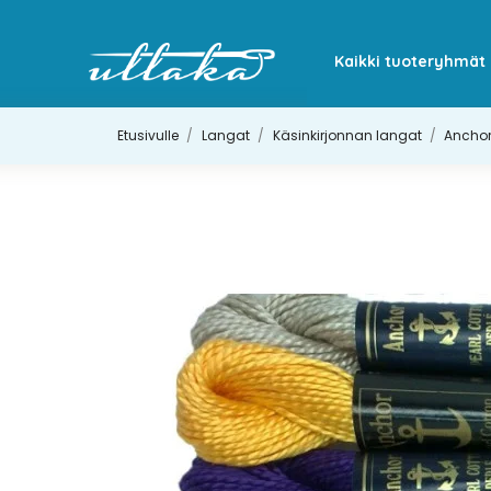
Kaikki tuoteryhmät
Etusivulle
Langat
Käsinkirjonnan langat
Anchor