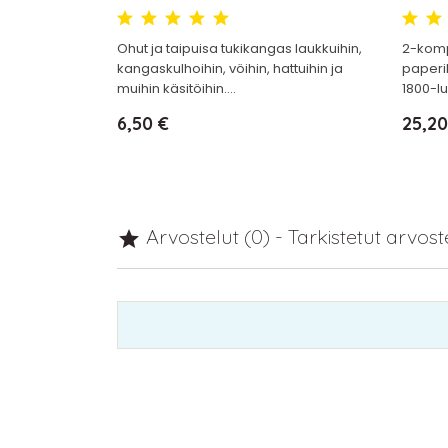
Ohut ja taipuisa tukikangas laukkuihin,
2-komp
kangaskulhoihin, vöihin, hattuihin ja
paperil
muihin käsitöihin....
1800-lu
Hinta
Hinta
6,50 €
25,20
Arvostelut (0) - Tarkistetut arvos
