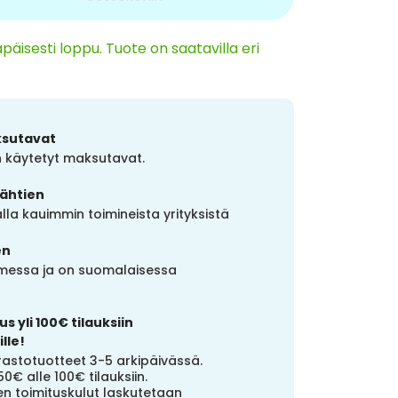
päisesti loppu. Tuote on saatavilla eri
ksutavat
in käytetyt maksutavat.
lähtien
la kauimmin toimineista yrityksistä
en
uomessa ja on suomalaisessa
s yli 100€ tilauksiin
lle!
stotuotteet 3-5 arkipäivässä.
50€ alle 100€ tilauksiin.
n toimituskulut laskutetaan