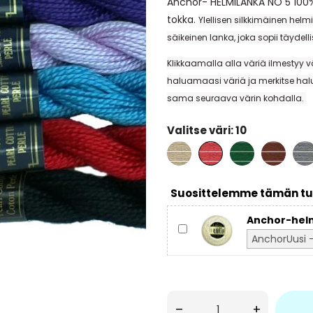
Anchor- HELMILANKA NO 5 100%
tokka.
Ylellisen silkkimäinen
helmi
säikeinen
lanka, joka sopii täydell
Klikkaamalla alla väriä ilmestyy v
haluamaasi väriä ja merkitse halu
sama seuraava värin kohdalla.
Valitse väri: 10
391
10
229
358
399
Suosittelemme tämän tu
Anchor-helm
–
+