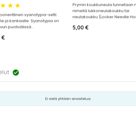
Prymin koukkuneula tunnetaan
nimellä lukkoneulakoukku tai
onenttinen syanotypia-setti
neulakoukku (Locker Needle Hoo
le ja kankaalle. Syanotypia on
Hinta
vun puolivälissä...
5,00 €
 €
telut

Ei vielä yhtään arvostelua.