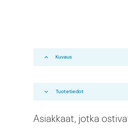
Kuvaus
expand_less
Tuotetiedot
expand_more
Asiakkaat, jotka ostiv