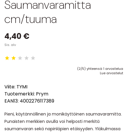
Saumanvaramitta
cm/tuuma
4,40 €
Sis. alv
(2/5) yhteensä 1 arvostelua
Lue arvostelut
Viite:
TYMI
Tuotemerkki:
Prym
EAN13:
4002276117389
Pieni, käytännöllinen ja monikäyttöinen saumavaramitta.
Punaisten merkkien avulla voi helposti merkitä
saumanvaran sekä napinläpien etäisyyden. Yläkulmassa