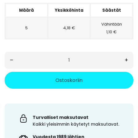
Määrä
Yksikköhinta
Säästät
Vähintään
5
4,18 €
1,10 €
–
+
Ostoskoriin
Turvalliset maksutavat
Kaikki yleisimmin käytetyt maksutavat.
Vuodesta 1989 lähtien