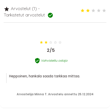
Arvostelut (1) -

Tarkistetut arvostelut






2/5

Vahvistettu ostaja
Heppoinen, hankala saada tarkkaa mittaa.
Arvostelija Minna T. Arvostelu annettu 25.12.2024