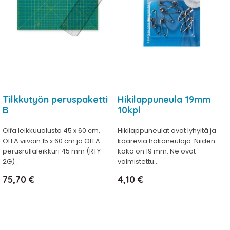
Tilkkutyön peruspaketti
Hikilappuneula 19mm
B
10kpl
Olfa leikkuualusta 45 x 60 cm,
Hikilappuneulat ovat lyhyitä ja
OLFA viivain 15 x 60 cm ja OLFA
kaarevia hakaneuloja. Niiden
perusrullaleikkuri 45 mm (RTY-
koko on 19 mm. Ne ovat
2G) .
valmistettu...
Hinta
Hinta
75,70 €
4,10 €