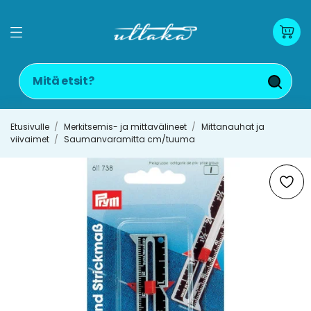
Etusivulle
Merkitsemis- ja mittavälineet
Mittanauhat ja
viivaimet
Saumanvaramitta cm/tuuma