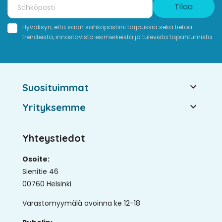
Tilaa
Hyväksyn, että saan sähköpostiini tarjouksia sekä tietoa
trendeistä, innostavista esimerkeistä ja tulevista tapahtumista.

Suosituimmat

Yrityksemme
Yhteystiedot
Osoite:
Sienitie 46
00760 Helsinki
Varastomyymälä avoinna ke 12-18