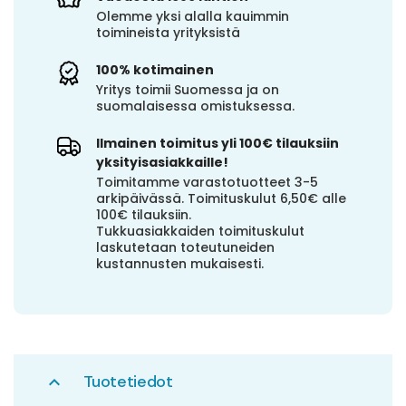
Olemme yksi alalla kauimmin
toimineista yrityksistä
100% kotimainen
Yritys toimii Suomessa ja on
suomalaisessa omistuksessa.
Ilmainen toimitus yli 100€ tilauksiin
yksityisasiakkaille!
Toimitamme varastotuotteet 3-5
arkipäivässä. Toimituskulut 6,50€ alle
100€ tilauksiin.
Tukkuasiakkaiden toimituskulut
laskutetaan toteutuneiden
kustannusten mukaisesti.
Tuotetiedot
expand_less