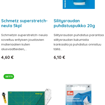
Schmetz superstretch-
Silitysraudan
neula 5kpl
puhdistuspuikko 20g
Schmetzin superstretch-neula
Silitysraudan puhdistus parantaa
soveltuu erityisen joustavien
silitysraudan liukumista
materiaalien kuten
kankaalla ja puhdistus onnistuu
alusvaatteiden,...
tällä...
Hinta
Hinta
4,60 €
6,10 €
SETTI