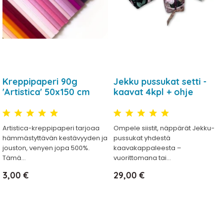
Kreppipaperi 90g
Jekku pussukat setti -
'Artistica' 50x150 cm
kaavat 4kpl + ohje
Artistica-kreppipaperi tarjoaa
Ompele siistit, näppärät Jekku-
hämmästyttävän kestävyyden ja
pussukat yhdestä
jouston, venyen jopa 500%.
kaavakappaleesta –
Tämä...
vuorittomana tai...
Hinta
Hinta
3,00 €
29,00 €