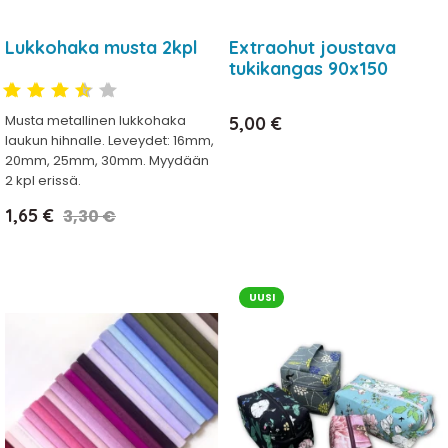
Lukkohaka musta 2kpl
Extraohut joustava
tukikangas 90x150
Hinta
Musta metallinen lukkohaka
5,00 €
laukun hihnalle. Leveydet: 16mm,
20mm, 25mm, 30mm. Myydään
2 kpl erissä.
Hinta
Normaalihinta
1,65 €
3,30 €
UUSI