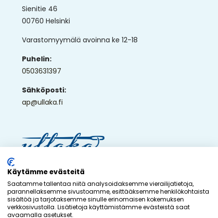
Sienitie 46
00760 Helsinki
Varastomyymälä avoinna ke 12-18
Puhelin:
0503631397
Sähköposti:
ap@ullaka.fi
© 2026 - Ullaka Oy
Käytämme evästeitä
Saatamme tallentaa niitä analysoidaksemme vierailijatietoja,
Toteutus:
Inlean Creative
parannellaksemme sivustoamme, esittääksemme henkilökohtaista
sisältöä ja tarjotaksemme sinulle erinomaisen kokemuksen
verkkosivustolla. Lisätietoja käyttämistämme evästeistä saat
avaamalla asetukset.