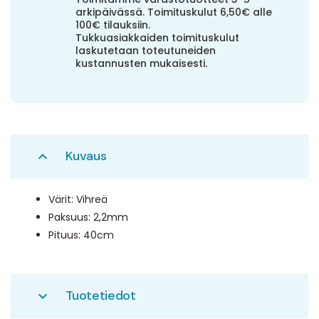
arkipäivässä. Toimituskulut 6,50€ alle
100€ tilauksiin.
Tukkuasiakkaiden toimituskulut
laskutetaan toteutuneiden
kustannusten mukaisesti.
Kuvaus
expand_less
Värit: Vihreä
Paksuus: 2,2mm
Pituus: 40cm
Tuotetiedot
expand_more