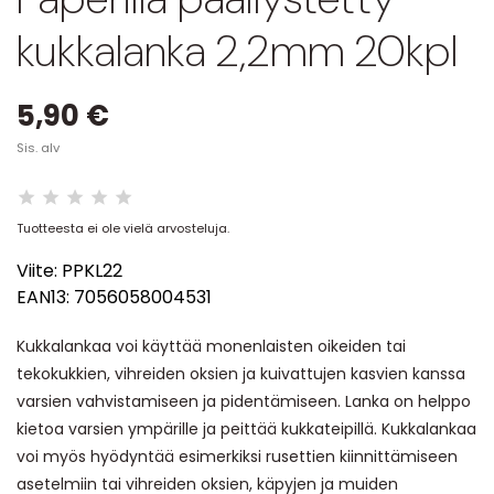
kukkalanka 2,2mm 20kpl
5,90 €
Sis. alv
Tuotteesta ei ole vielä arvosteluja.
Viite:
PPKL22
EAN13:
7056058004531
Kukkalankaa voi käyttää monenlaisten oikeiden tai
tekokukkien, vihreiden oksien ja kuivattujen kasvien kanssa
varsien vahvistamiseen ja pidentämiseen. Lanka on helppo
kietoa varsien ympärille ja peittää kukkateipillä. Kukkalankaa
voi myös hyödyntää esimerkiksi rusettien kiinnittämiseen
asetelmiin tai vihreiden oksien, käpyjen ja muiden