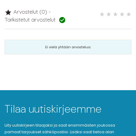
Arvostelut (0) -

Tarkistetut arvostelut

Ei vielä yhtään arvostelua.
Tilaa uutiskirjeemme
Liity uutiskirjeen tilaajaksi ja saat ensimmäisten joukossa
parhaat tarjoukset sähköpostiisi. Lisäksi saat tietoa alan