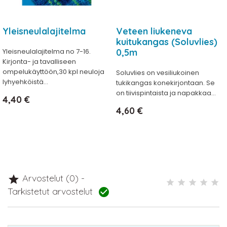
Yleisneulalajitelma
Veteen liukeneva
kuitukangas (Soluvlies)
Yleisneulalajitelma no 7-16.
0,5m
Kirjonta- ja tavalliseen
ompelukäyttöön,30 kpl neuloja
Soluvlies on vesiliukoinen
lyhyehköistä...
tukikangas konekirjontaan. Se
on tiivispintaista ja napakkaa...
Hinta
4,40 €
Hinta
4,60 €
Arvostelut (0) -

Tarkistetut arvostelut
