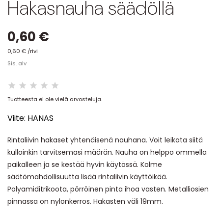
Hakasnauha säädöllä
0,60 €
0,60 € /rivi
Sis. alv
Tuotteesta ei ole vielä arvosteluja.
Viite:
HANAS
Rintaliivin hakaset yhtenäisenä nauhana. Voit leikata siitä
kulloinkin tarvitsemasi määrän. Nauha on helppo ommella
paikalleen ja se kestää hyvin käytössä. Kolme
säätömahdollisuutta lisää rintaliivin käyttöikää.
Polyamiditrikoota, pörröinen pinta ihoa vasten. Metalliosien
pinnassa on nylonkerros. Hakasten väli 19mm.