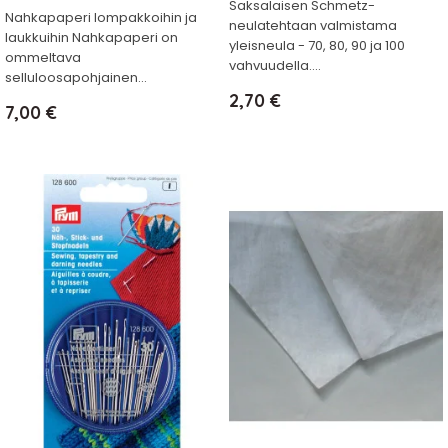
Saksalaisen Schmetz-
Nahkapaperi lompakkoihin ja
neulatehtaan valmistama
laukkuihin Nahkapaperi on
yleisneula - 70, 80, 90 ja 100
ommeltava
vahvuudella....
selluloosapohjainen...
Hinta
2,70 €
Hinta
7,00 €