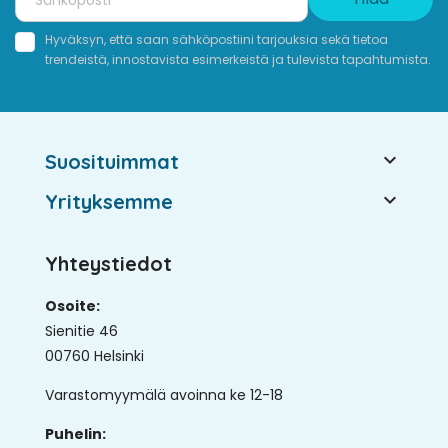
Hyväksyn, että saan sähköpostiini tarjouksia sekä tietoa
trendeistä, innostavista esimerkeistä ja tulevista tapahtumista.

Suosituimmat

Yrityksemme
Yhteystiedot
Osoite:
Sienitie 46
00760 Helsinki
Varastomyymälä avoinna ke 12-18
Puhelin: