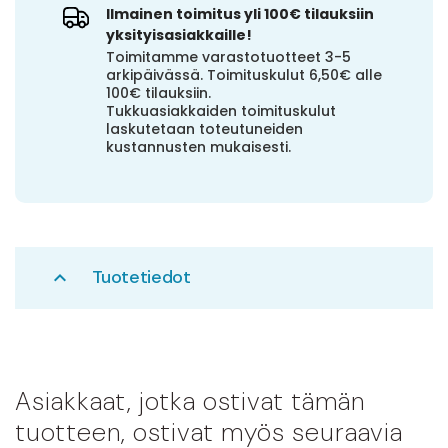
Ilmainen toimitus yli 100€ tilauksiin
yksityisasiakkaille!
Toimitamme varastotuotteet 3-5
arkipäivässä. Toimituskulut 6,50€ alle
100€ tilauksiin.
Tukkuasiakkaiden toimituskulut
laskutetaan toteutuneiden
kustannusten mukaisesti.
Tuotetiedot
expand_less
Asiakkaat, jotka ostivat tämän
tuotteen, ostivat myös seuraavia