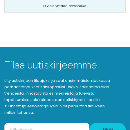
Ei vielä yhtään arvostelua.
Tilaa uutiskirjeemme
Liity uutiskirjeen tilaajaksi ja saat ensimmäisten joukossa
parhaat tarjoukset sähköpostiisi. Lisäksi saat tietoa alan
trendeistä, innostavista esimerkeistä ja tulevista
tapahtumista sekä ainoastaan uutiskirjeen tilaajille
suunnattuja erikoistarjouksia. Voit peruuttaa tilauksen
milloin tahansa.
Tilaa