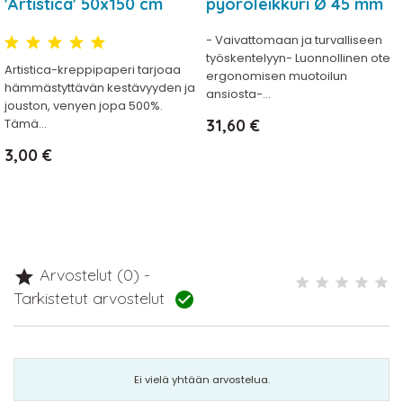
'Artistica' 50x150 cm
pyöröleikkuri Ø 45 mm
- Vaivattomaan ja turvalliseen
työskentelyyn- Luonnollinen ote
Artistica-kreppipaperi tarjoaa
ergonomisen muotoilun
hämmästyttävän kestävyyden ja
ansiosta-...
jouston, venyen jopa 500%.
Hinta
Tämä...
31,60 €
Hinta
3,00 €
Arvostelut (0) -

Tarkistetut arvostelut

Ei vielä yhtään arvostelua.