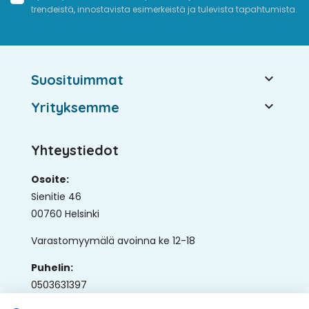
trendeistä, innostavista esimerkeistä ja tulevista tapahtumista.

Suosituimmat

Yrityksemme
Yhteystiedot
Osoite:
Sienitie 46
00760 Helsinki
Varastomyymälä avoinna ke 12-18
Puhelin:
0503631397