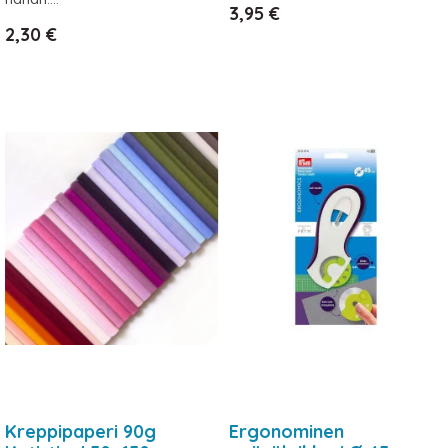
Hinta
3,95 €
Hinta
2,30 €
Kreppipaperi 90g
Ergonominen