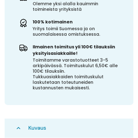
Olemme yksi alalla kauimmin
toimineista yrityksistä
100% kotimainen
Yritys toimii Suomessa ja on
suomalaisessa omistuksessa.
Ilmainen toimitus yli 100€ tilauksiin
yksityisasiakkaille!
Toimitamme varastotuotteet 3-5
arkipäivässä. Toimituskulut 6,50€ alle
100€ tilauksiin.
Tukkuasiakkaiden toimituskulut
laskutetaan toteutuneiden
kustannusten mukaisesti.
Kuvaus
expand_less