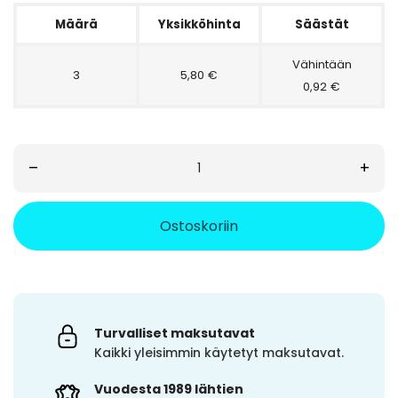
Määrä
Yksikköhinta
Säästät
Vähintään
3
5,80 €
0,92 €
–
+
Ostoskoriin
Turvalliset maksutavat
Kaikki yleisimmin käytetyt maksutavat.
Vuodesta 1989 lähtien