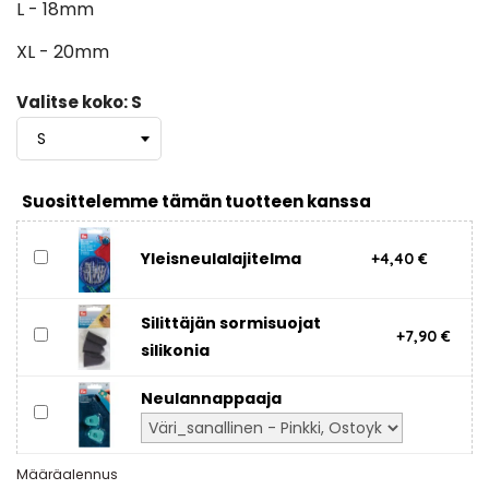
L - 18mm
XL - 20mm
Valitse koko: S
Suosittelemme tämän tuotteen kanssa
Yleisneulalajitelma
+4,40 €
Silittäjän sormisuojat
+7,90 €
silikonia
Neulannappaaja
Määräalennus