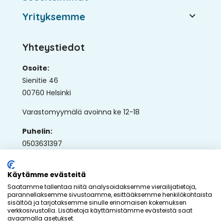

Yrityksemme
Yhteystiedot
Osoite:
Sienitie 46
00760 Helsinki
Varastomyymälä avoinna ke 12-18
Puhelin:
0503631397
Sähköposti:
ap@ullaka.fi
Käytämme evästeitä
Saatamme tallentaa niitä analysoidaksemme vierailijatietoja,
parannellaksemme sivustoamme, esittääksemme henkilökohtaista
sisältöä ja tarjotaksemme sinulle erinomaisen kokemuksen
verkkosivustolla. Lisätietoja käyttämistämme evästeistä saat
avaamalla asetukset.