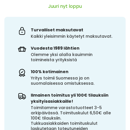
Juuri nyt loppu
Turvalliset maksutavat
Kaikki yleisimmin käytetyt maksutavat.
Vuodesta 1989 lähtien
Olemme yksi alalla kauimmin
toimineista yrityksistä
100% kotimainen
Yritys toimii Suomessa ja on
suomalaisessa omistuksessa.
Ilmainen toimitus yli 100€ tilauksiin
yksityisasiakkaille!
Toimitamme varastotuotteet 3-5
arkipäivässä. Toimituskulut 6,50€ alle
100€ tilauksiin.
Tukkuasiakkaiden toimituskulut
laskutetaan toteutuneiden