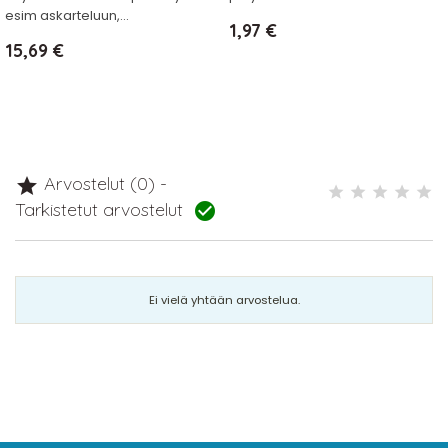
esim askarteluun,...
Hinta
1,97 €
Hinta
15,69 €
Arvostelut (0) -

Tarkistetut arvostelut

Ei vielä yhtään arvostelua.