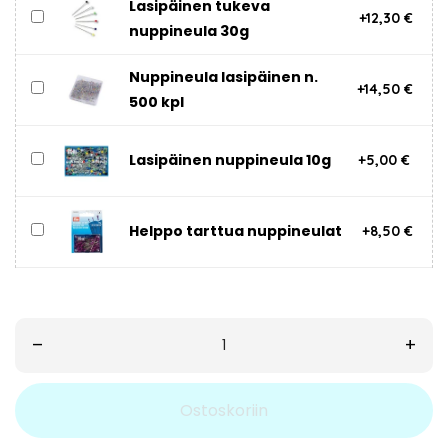
Lasipäinen tukeva
+12,30 €
nuppineula 30g
Nuppineula lasipäinen n.
+14,50 €
500 kpl
Lasipäinen nuppineula 10g
+5,00 €
Helppo tarttua nuppineulat
+8,50 €
–
+
Ostoskoriin