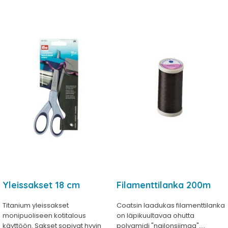
Yleissakset 18 cm
Filamenttilanka 200m
Titanium yleissakset
Coatsin laadukas filamenttilanka
monipuoliseen kotitalous
on läpikuultavaa ohutta
käyttöön. Sakset sopivat hyvin
polyamidi "nailonsiimaa"....