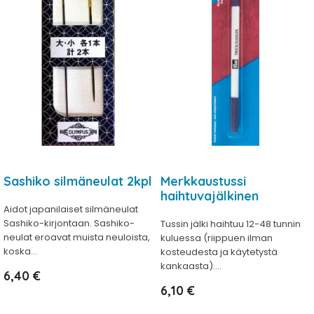
Sashiko silmäneulat 2kpl
Merkkaustussi
haihtuvajälkinen
Aidot japanilaiset silmäneulat
Sashiko-kirjontaan. Sashiko-
Tussin jälki haihtuu 12-48 tunnin
neulat eroavat muista neuloista,
kuluessa (riippuen ilman
koska...
kosteudesta ja käytetystä
kankaasta)....
Hinta
6,40 €
Hinta
6,10 €