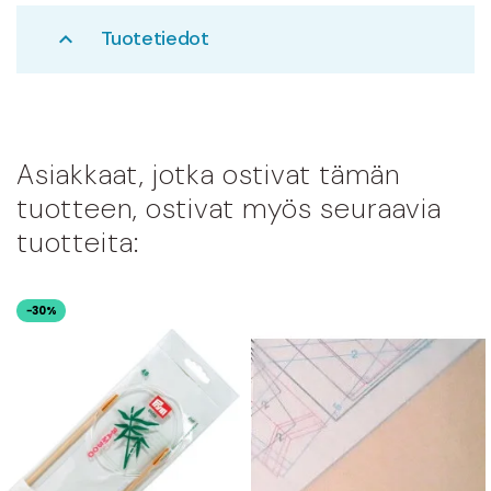
Tuotetiedot
expand_less
Asiakkaat, jotka ostivat tämän
tuotteen, ostivat myös seuraavia
tuotteita:
−30%