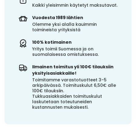
Kaikki yleisimmin käytetyt maksutavat.
Vuodesta 1989 lähtien
Olemme yksi alalla kauimmin
toimineista yrityksistä
100% kotimainen
Yritys toimii Suomessa ja on
suomalaisessa omistuksessa.
Ilmainen toimitus yli 100€ tilauksiin
yksityisasiakkaille!
Toimitamme varastotuotteet 3-5
arkipäivässä. Toimituskulut 6,50€ alle
100€ tilauksiin.
Tukkuasiakkaiden toimituskulut
laskutetaan toteutuneiden
kustannusten mukaisesti.