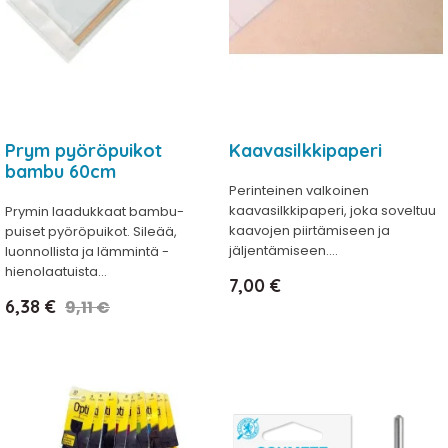
Prym pyöröpuikot
Kaavasilkkipaperi
bambu 60cm
Perinteinen valkoinen
kaavasilkkipaperi, joka soveltuu
Prymin laadukkaat bambu-
kaavojen piirtämiseen ja
puiset pyöröpuikot. Sileää,
jäljentämiseen....
luonnollista ja lämmintä -
hienolaatuista...
Hinta
7,00 €
Hinta
Normaalihinta
6,38 €
9,11 €