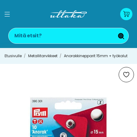
Etusivulle
Metallitarvikkeet
Anorakkinepparit 15mm + työkalut