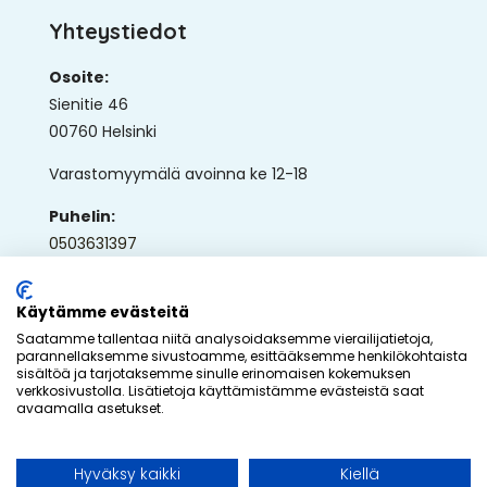
Yhteystiedot
Osoite:
Sienitie 46
00760 Helsinki
Varastomyymälä avoinna ke 12-18
Puhelin:
0503631397
Sähköposti:
ap@ullaka.fi
Käytämme evästeitä
Saatamme tallentaa niitä analysoidaksemme vierailijatietoja,
parannellaksemme sivustoamme, esittääksemme henkilökohtaista
sisältöä ja tarjotaksemme sinulle erinomaisen kokemuksen
verkkosivustolla. Lisätietoja käyttämistämme evästeistä saat
avaamalla asetukset.
© 2026 - Ullaka Oy
Hyväksy kaikki
Kiellä