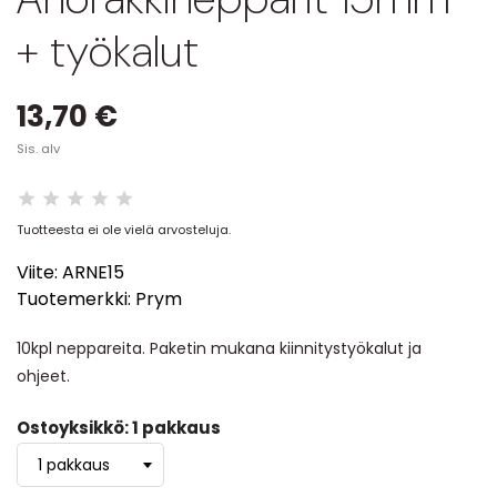
+ työkalut
13,70 €
Sis. alv
Tuotteesta ei ole vielä arvosteluja.
Viite:
ARNE15
Tuotemerkki:
Prym
10kpl neppareita. Paketin mukana kiinnitystyökalut ja
ohjeet.
Ostoyksikkö: 1 pakkaus