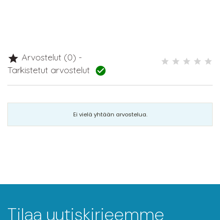
Arvostelut (0) -

Tarkistetut arvostelut

Ei vielä yhtään arvostelua.
Tilaa uutiskirjeemme