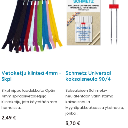
Vetoketju kiinteä 4mm -
Schmetz Universal
3kpl
kaksoisneula 90/4
3 kpl nippu laadukkaita Optin
Saksalaisen Schmetz-
4mm spiraalivetoketjuja.
neulatehtaan valmistama
Kiintoketju, jota käytetään mm.
kaksoisneula.
hameissa,...
Myyntipakkauksessa yksi neula,
jonka...
Hinta
2,49 €
Hinta
3,70 €