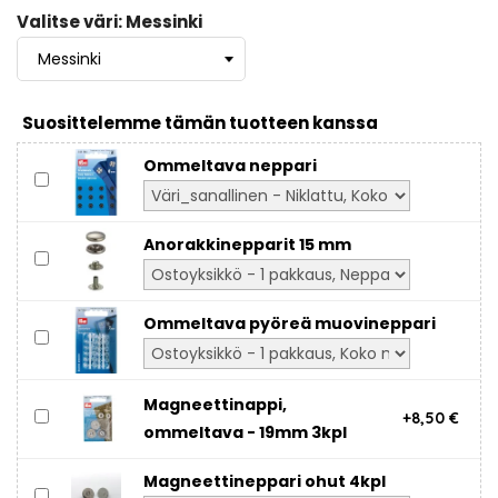
Valitse väri: Messinki
Suosittelemme tämän tuotteen kanssa
Ommeltava neppari
Anorakkinepparit 15 mm
Ommeltava pyöreä muovineppari
Magneettinappi,
+8,50 €
ommeltava - 19mm 3kpl
Magneettineppari ohut 4kpl