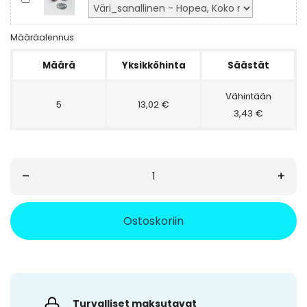
Määräalennus
Määrä
Yksikköhinta
Säästät
Vähintään
5
13,02 €
3,43 €
–
+
Ostoskoriin
Turvalliset maksutavat