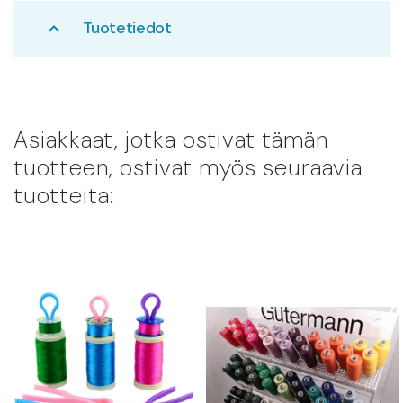
Tuotetiedot
expand_less
Asiakkaat, jotka ostivat tämän
tuotteen, ostivat myös seuraavia
tuotteita: