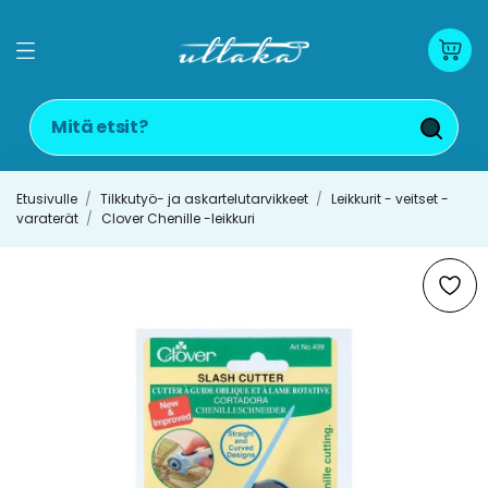
Etusivulle
Tilkkutyö- ja askartelutarvikkeet
Leikkurit - veitset -
varaterät
Clover Chenille -leikkuri