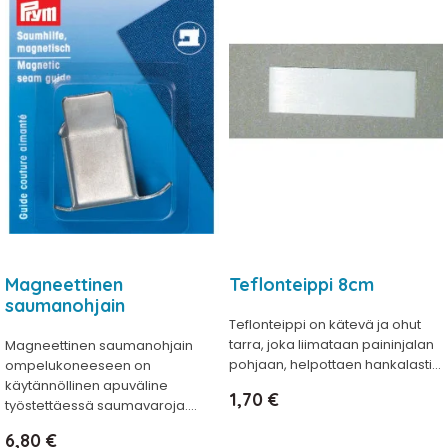
Magneettinen
Teflonteippi 8cm
saumanohjain
Teflonteippi on kätevä ja ohut
tarra, joka liimataan paininjalan
Magneettinen saumanohjain
pohjaan, helpottaen hankalasti...
ompelukoneeseen on
käytännöllinen apuväline
Hinta
1,70 €
työstettäessä saumavaroja....
Hinta
6,80 €