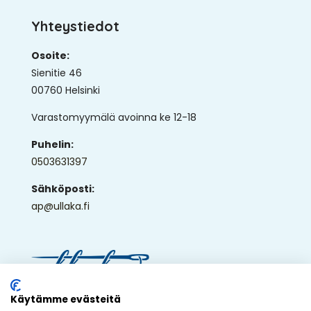
Yhteystiedot
Osoite:
Sienitie 46
00760 Helsinki
Varastomyymälä avoinna ke 12-18
Puhelin:
0503631397
Sähköposti:
ap@ullaka.fi
© 2026 - Ullaka Oy
Käytämme evästeitä