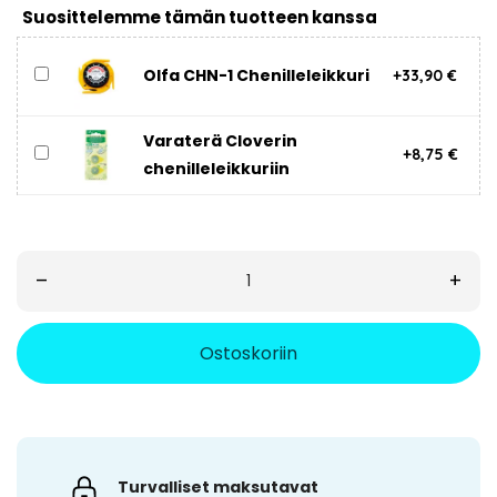
Suosittelemme tämän tuotteen kanssa
Olfa CHN-1 Chenilleleikkuri
+33,90 €
Varaterä Cloverin
+8,75 €
chenilleleikkuriin
–
+
Ostoskoriin
Turvalliset maksutavat