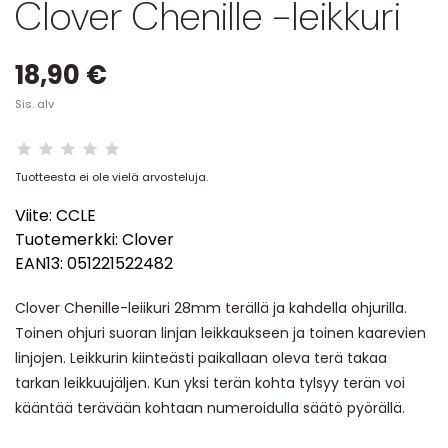
Clover Chenille -leikkuri
18,90 €
Sis. alv
Tuotteesta ei ole vielä arvosteluja.
Viite:
CCLE
Tuotemerkki:
Clover
EAN13:
051221522482
Clover Chenille-leiikuri 28mm terällä ja kahdella ohjurilla.
Toinen ohjuri suoran linjan leikkaukseen ja toinen kaarevien
linjojen. Leikkurin kiinteästi paikallaan oleva terä takaa
tarkan leikkuujäljen. Kun yksi terän kohta tylsyy terän voi
kääntää terävään kohtaan numeroidulla säätö pyörällä.