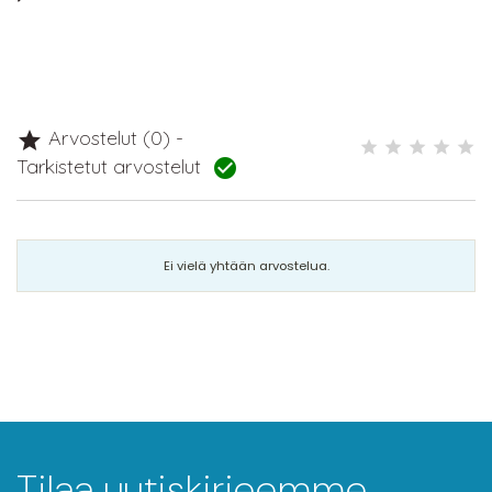
Arvostelut (0) -

Tarkistetut arvostelut

Ei vielä yhtään arvostelua.
Tilaa uutiskirjeemme