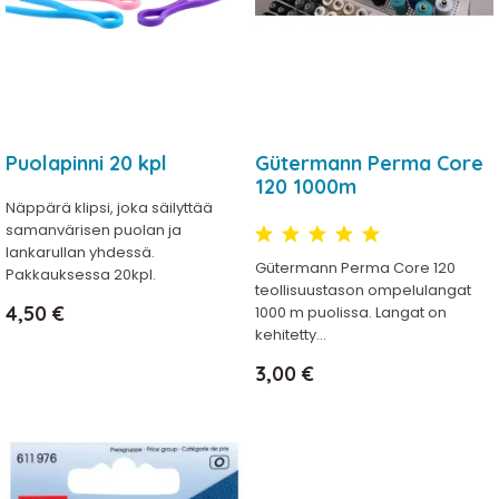
Puolapinni 20 kpl
Gütermann Perma Core
120 1000m
Näppärä klipsi, joka säilyttää
samanvärisen puolan ja
lankarullan yhdessä.
Gütermann Perma Core 120
Pakkauksessa 20kpl.
teollisuustason ompelulangat
Hinta
4,50 €
1000 m puolissa. Langat on
kehitetty...
Hinta
3,00 €