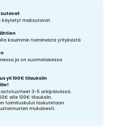
ksutavat
in käytetyt maksutavat.
lähtien
la kauimmin toimineista yrityksistä
en
uomessa ja on suomalaisessa
s yli 100€ tilauksiin
lle!
stotuotteet 3-5 arkipäivässä.
50€ alle 100€ tilauksiin.
n toimituskulut laskutetaan
ustannusten mukaisesti.