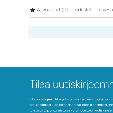
Arvostelut (0) - Tarkistetut arvos

Tilaa uutiskirjee
Liity uutiskirjeen tilaajaksi ja saat ensimmäisten j
sähköpostiisi. Lisäksi saat tietoa alan trendeistä, i
tulevista tapahtumista sekä ainoastaan uutiskirjeen 