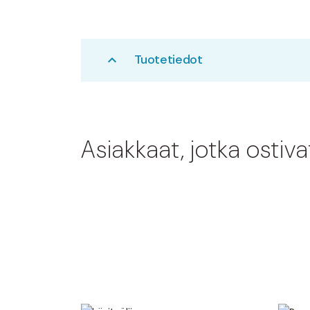
Tuotetiedot
expand_less
Asiakkaat, jotka ostiv