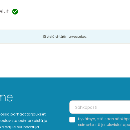
telut

Ei vielä yhtään arvostelua.
mme
oukossa parhaat tarjoukset
Hyväksyn, että saan sähköpost
nnostavista esimerkeistä ja
esimerkeistä ja tulevista tap
tilaajille suunnattuja