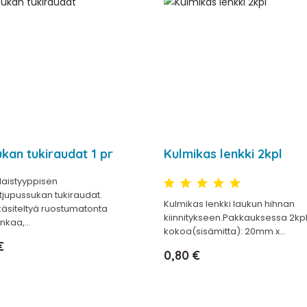
kan tukiraudat 1 pr
Kulmikas lenkki 2kpl
laistyyppisen
tjupussukan tukiraudat.
Kulmikas lenkki laukun hihnan
käsiteltyä ruostumatonta
kiinnitykseen.Pakkauksessa 2kpl
nkaa,...
kokoa(sisämitta): 20mm x...
€
Hinta
0,80 €