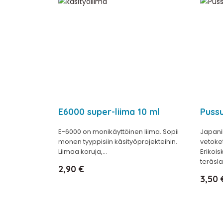
E6000 super-liima 10 ml
Pussu
E-6000 on monikäyttöinen liima. Sopii
Japani
monen tyyppisiin käsityöprojekteihin.
vetoke
Liimaa koruja,...
Erikois
teräsla
Hinta
2,90 €
Hinta
3,50 