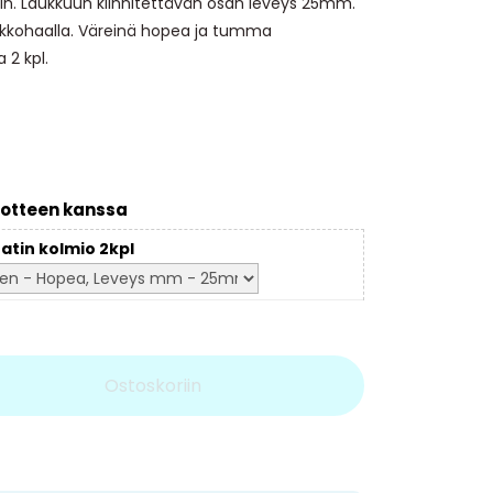
in. Laukkuun kiinnitettävän osan leveys 25mm.
lukkohaalla. Väreinä hopea ja tumma
 2 kpl.
otteen kanssa
atin kolmio 2kpl
Ostoskoriin