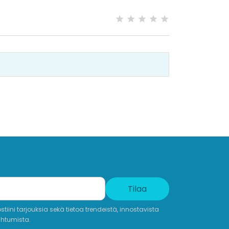
Tilaa
iini tarjouksia sekä tietoa trendeistä, innostavista
ahtumista.