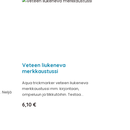
Veteen liukeneva
merkkaustussi
Aqua trickmarker veteen liukeneva
merkkaustussi mm. kirjontaan,
. Neljä
ompeluun ja tilkkutöihin. Testaa...
Hinta
6,10 €