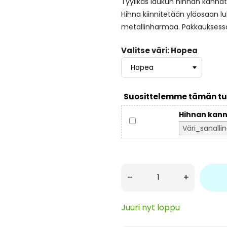
Tyylikäs laukun hihnan kannat
Hihna kiinnitetään yläosaan 
metallinharmaa. Pakkauksessa
Valitse väri: Hopea
Suosittelemme tämän tu
Hihnan kann
–
+
Juuri nyt loppu