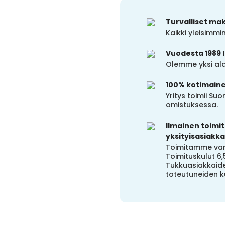
Turvalliset ma
Kaikki yleisimm
Vuodesta 1989 
Olemme yksi alal
100% kotimain
Yritys toimii S
omistuksessa.
Ilmainen toimitu
yksityisasiakkai
Toimitamme vara
Toimituskulut 6,
Tukkuasiakkaide
toteutuneiden k