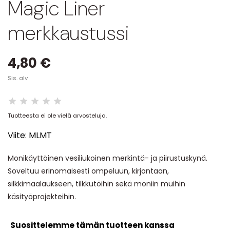
Magic Liner
merkkaustussi
4,80 €
Sis. alv
Tuotteesta ei ole vielä arvosteluja.
Viite:
MLMT
Monikäyttöinen vesiliukoinen merkintä- ja piirustuskynä.
Soveltuu erinomaisesti ompeluun, kirjontaan,
silkkimaalaukseen, tilkkutöihin sekä moniin muihin
käsityöprojekteihin.
Suosittelemme tämän tuotteen kanssa