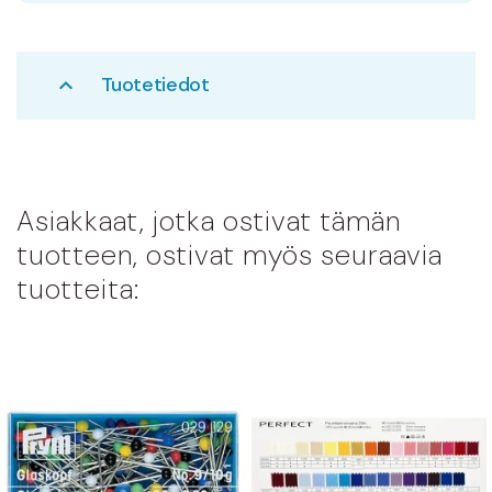
Tuotetiedot
expand_less
Asiakkaat, jotka ostivat tämän
tuotteen, ostivat myös seuraavia
tuotteita: