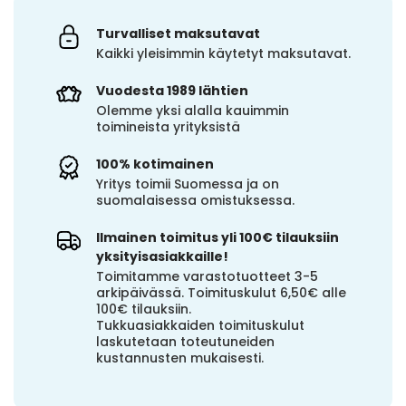
Turvalliset maksutavat
Kaikki yleisimmin käytetyt maksutavat.
Vuodesta 1989 lähtien
Olemme yksi alalla kauimmin
toimineista yrityksistä
100% kotimainen
Yritys toimii Suomessa ja on
suomalaisessa omistuksessa.
Ilmainen toimitus yli 100€ tilauksiin
yksityisasiakkaille!
Toimitamme varastotuotteet 3-5
arkipäivässä. Toimituskulut 6,50€ alle
100€ tilauksiin.
Tukkuasiakkaiden toimituskulut
laskutetaan toteutuneiden
kustannusten mukaisesti.