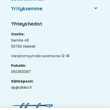

Yrityksemme
Yhteystiedot
Osoite:
Sienitie 46
00760 Helsinki
Varastomyymälä avoinna ke 12-18
Puhelin:
0503631397
Sähköposti:
ap@ullaka.fi