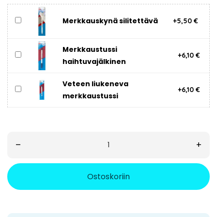
Merkkauskynä silitettävä
+5,50 €
Merkkaustussi
+6,10 €
haihtuvajälkinen
Veteen liukeneva
+6,10 €
merkkaustussi
–
+
Ostoskoriin