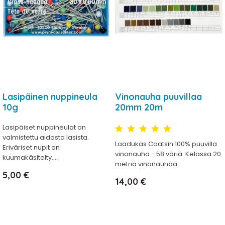
Lasipäinen nuppineula
Vinonauha puuvillaa
10g
20mm 20m
Lasipäiset nuppineulat on
valmistettu aidosta lasista.
Laadukas Coatsin 100% puuvilla
Eriväriset nupit on
vinonauha - 58 väriä. Kelassa 20
kuumakäsitelty....
metriä vinonauhaa.
Hinta
5,00 €
Hinta
14,00 €