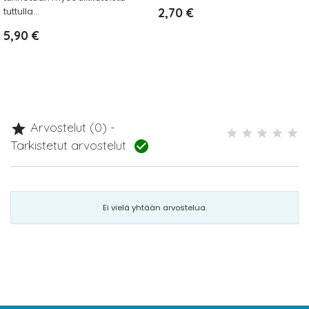
Hinta
tuttulla...
2,70 €
Hinta
5,90 €
Arvostelut (0) -

Tarkistetut arvostelut

Ei vielä yhtään arvostelua.