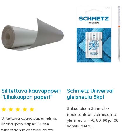
Silitettävä kaavapaperi
Schmetz Universal
"Lihakaupan paperi"
yleisneula 5kpl
Saksalaisen Schmetz-
neulatehtaan valmistama
Silitettävä kaavapaperi eli ns.
yleisneula - 70, 80, 90 ja 100
lihakaupan paperi. Tuote
vahvuudella....
tunnetaan myös tilkkutöistä