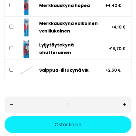
Merkkauskynä hopea
+4,40 €
Merkkauskynä valkoinen
+4,10 €
vesiliukoinen
Lyijytäytekynä
+13,70 €
ohutteräinen
Saippua-liitukynä vlk
+2,30 €
–
+
Ostoskoriin