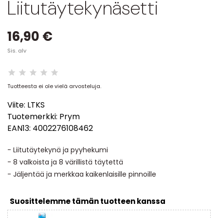
Liitutäytekynäsetti
16,90 €
Sis. alv
Tuotteesta ei ole vielä arvosteluja.
Viite:
LTKS
Tuotemerkki:
Prym
EAN13:
4002276108462
- Liitutäytekynä ja pyyhekumi
- 8 valkoista ja 8 värillistä täytettä
- Jäljentää ja merkkaa kaikenlaisille pinnoille
Suosittelemme tämän tuotteen kanssa