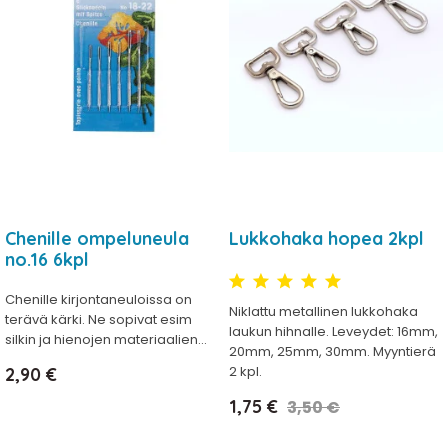
Chenille ompeluneula
Lukkohaka hopea 2kpl
no.16 6kpl
Chenille kirjontaneuloissa on
Niklattu metallinen lukkohaka
terävä kärki. Ne sopivat esim
laukun hihnalle. Leveydet: 16mm,
silkin ja hienojen materiaalien...
20mm, 25mm, 30mm. Myyntierä
Hinta
2 kpl.
2,90 €
Hinta
Normaalihinta
1,75 €
3,50 €