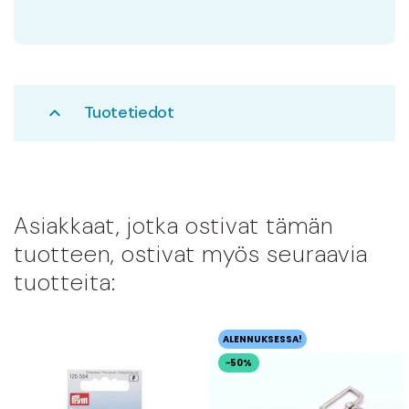
Tuotetiedot
expand_less
Asiakkaat, jotka ostivat tämän
tuotteen, ostivat myös seuraavia
tuotteita:
ALENNUKSESSA!
−50%