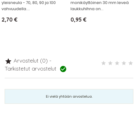
yleisneula - 70, 80, 90 ja 100
monikäyttöinen 30 mm leveä
vahvuudella....
laukkuhihna on...
Hinta
Hinta
2,70 €
0,95 €
Arvostelut (0) -

Tarkistetut arvostelut

Ei vielä yhtään arvostelua.