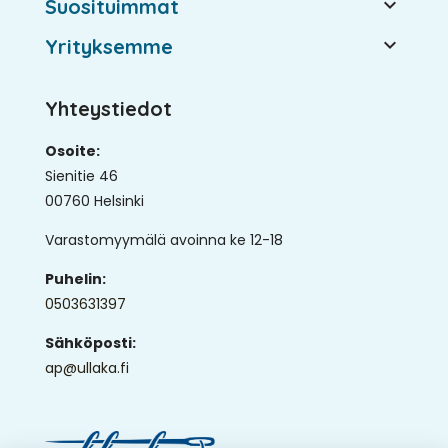

Suosituimmat

Yrityksemme
Yhteystiedot
Osoite:
Sienitie 46
00760 Helsinki
Varastomyymälä avoinna ke 12-18
Puhelin:
0503631397
Sähköposti:
ap@ullaka.fi