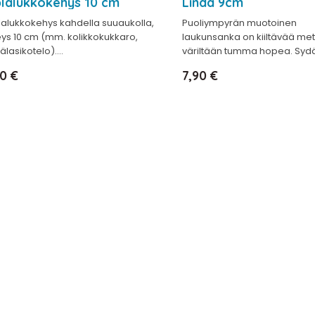
plalukkokehys 10 cm
Linda 9cm
lalukkokehys kahdella suuaukolla,
Puoliympyrän muotoinen
eys 10 cm (mm. kolikkokukkaro,
laukunsanka on kiiltävää met
älasikotelo)....
väriltään tumma hopea. Syd
nta
Hinta
0 €
7,90 €