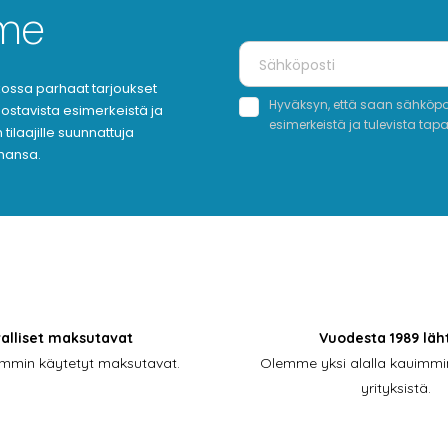
mme
oukossa parhaat tarjoukset
Hyväksyn, että saan sähköpost
nnostavista esimerkeistä ja
esimerkeistä ja tulevista tap
tilaajille suunnattuja
ahansa.
valliset maksutavat
Vuodesta 1989 läh
simmin käytetyt maksutavat.
Olemme yksi alalla kauimmin
yrityksistä.