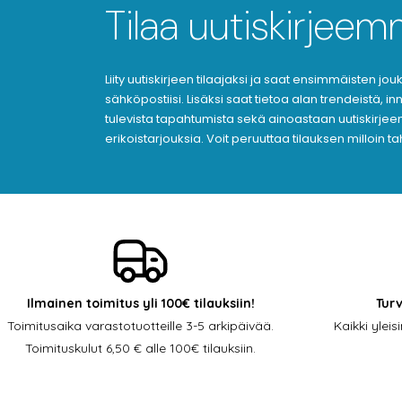
Tilaa uutiskirjee
Liity uutiskirjeen tilaajaksi ja saat ensimmäisten j
sähköpostiisi. Lisäksi saat tietoa alan trendeistä, i
tulevista tapahtumista sekä ainoastaan uutiskirjeen 
erikoistarjouksia. Voit peruuttaa tilauksen milloin t
Ilmainen toimitus yli 100€ tilauksiin!
Tur
Toimitusaika varastotuotteille 3-5 arkipäivää.
Kaikki ylei
Toimituskulut 6,50 € alle 100€ tilauksiin.