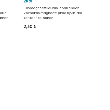
2kpl
Piilomagneetti laukun läpän sisään.
allia
Voimakas magneetti pitää hyvin läpi
ämen...
kankaan tai nahan....
Hinta
2,30 €