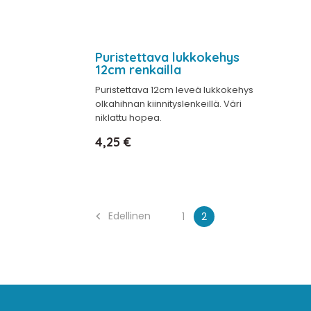
Puristettava lukkokehys
12cm renkailla
Puristettava 12cm leveä lukkokehys
olkahihnan kiinnityslenkeillä. Väri
niklattu hopea.
Hinta
4,25 €
Edellinen
1
2
