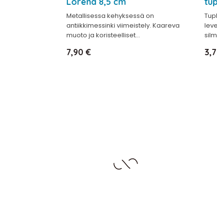
Lorena 8,5 cm
tu
Metallisessa kehyksessä on
Tup
antiikkimessinki viimeistely. Kaareva
lev
muoto ja koristeelliset...
silm
Hinta
Hi
7,90 €
3,7