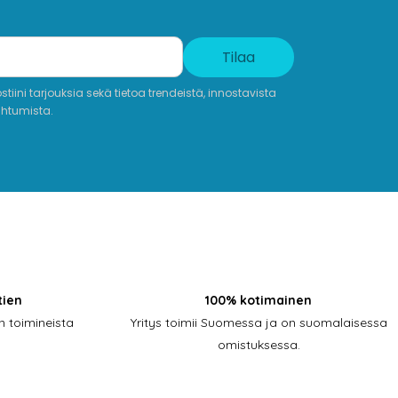
Tilaa
iini tarjouksia sekä tietoa trendeistä, innostavista
ahtumista.
tien
100% kotimainen
 toimineista
Yritys toimii Suomessa ja on suomalaisessa
omistuksessa.