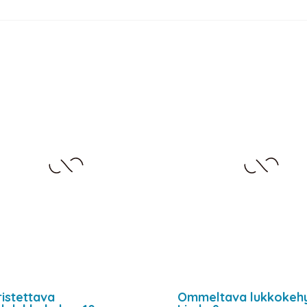
ristettava
Ommeltava lukkokeh