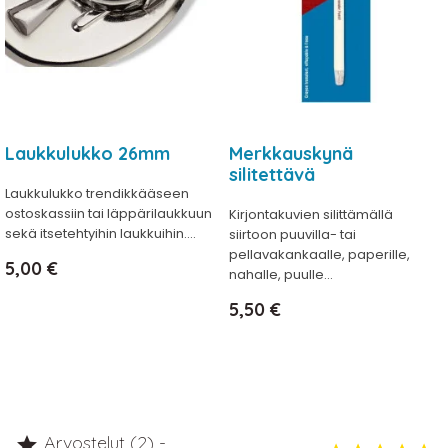
Laukkulukko 26mm
Merkkauskynä
silitettävä
Laukkulukko trendikkääseen
ostoskassiin tai läppärilaukkuun
Kirjontakuvien silittämällä
sekä itsetehtyihin laukkuihin....
siirtoon puuvilla- tai
pellavakankaalle, paperille,
Hinta
5,00 €
nahalle, puulle...
Hinta
5,50 €
Arvostelut (2) -
