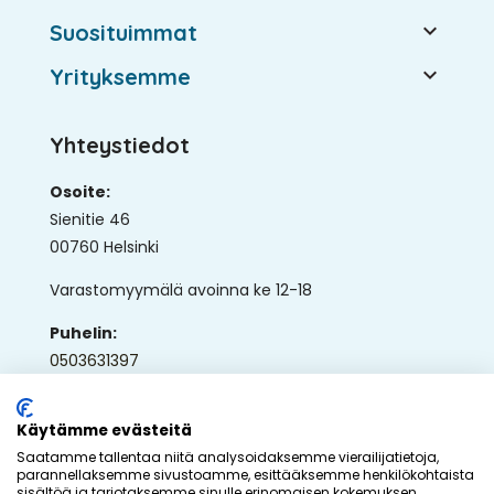

Suosituimmat

Yrityksemme
Yhteystiedot
Osoite:
Sienitie 46
00760 Helsinki
Varastomyymälä avoinna ke 12-18
Puhelin:
0503631397
Sähköposti:
ap@ullaka.fi
Käytämme evästeitä
Saatamme tallentaa niitä analysoidaksemme vierailijatietoja,
parannellaksemme sivustoamme, esittääksemme henkilökohtaista
sisältöä ja tarjotaksemme sinulle erinomaisen kokemuksen