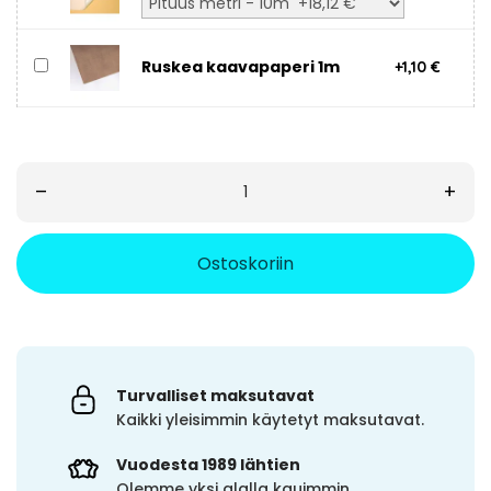
Ruskea kaavapaperi 1m
+1,10 €
–
+
Ostoskoriin
Turvalliset maksutavat
Kaikki yleisimmin käytetyt maksutavat.
Vuodesta 1989 lähtien
Olemme yksi alalla kauimmin