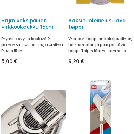
Prym kaksipäinen
Kaksipuoleinen sulava
virkkuukoukku 15cm
teippi
Prymin kevyt ja kestävä 2-
Wonder-teippi on kaksipuolinen,
päinen virkkuukoukku, alumiinia.
tahraamaton ja pois pestävä
Pituus 15cm.
teippi. Teipin läpi voi ommella...
Hinta
Hinta
5,00 €
9,20 €