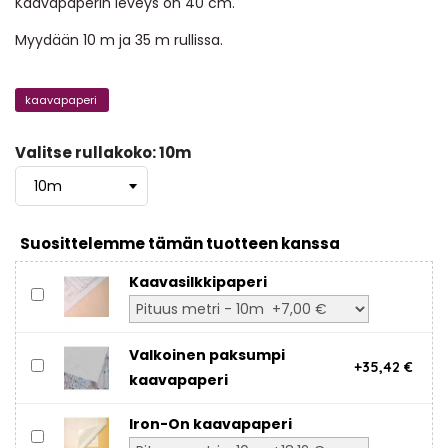
Kaavapaperin leveys on 40 cm.
Myydään 10 m ja 35 m rullissa.
kaavapaperi
Valitse rullakoko: 10m
Suosittelemme tämän tuotteen kanssa
Kaavasilkkipaperi
Valkoinen paksumpi
+35,42 €
kaavapaperi
Iron-On kaavapaperi