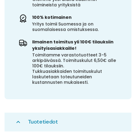
toimineista yrityksistä
100% kotimainen
Yritys toimii Suomessa ja on
suomalaisessa omistuksessa.
Ilmainen toimitus yli 100€ tilauksiin
yksityisasiakkaille!
Toimitamme varastotuotteet 3-5
arkipäivässä. Toimituskulut 6,50€ alle
100€ tilauksiin.
Tukkuasiakkaiden toimituskulut
laskutetaan toteutuneiden
kustannusten mukaisesti.
Tuotetiedot
expand_less