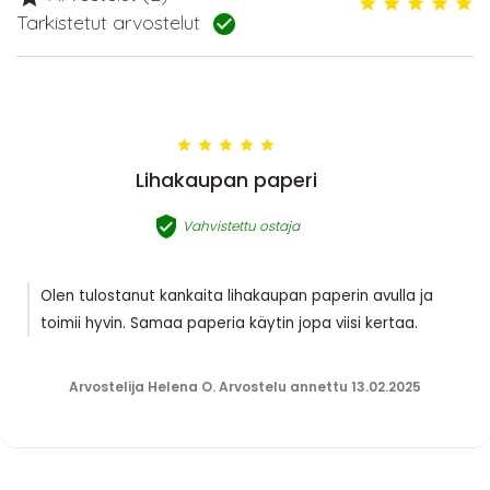
Tarkistetut arvostelut






Lihakaupan paperi

Vahvistettu ostaja
Olen tulostanut kankaita lihakaupan paperin avulla ja
toimii hyvin. Samaa paperia käytin jopa viisi kertaa.
Arvostelija Helena O. Arvostelu annettu 13.02.2025