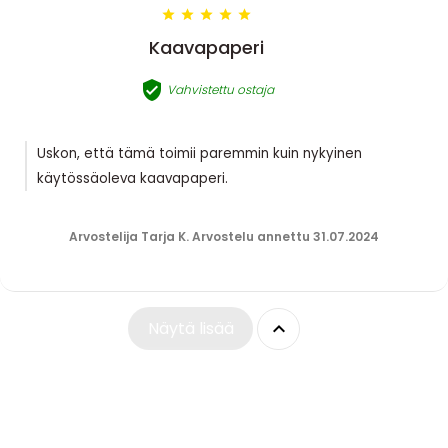





Kaavapaperi

Vahvistettu ostaja
Uskon, että tämä toimii paremmin kuin nykyinen
käytössäoleva kaavapaperi.
Arvostelija Tarja K. Arvostelu annettu 31.07.2024

Näytä lisää