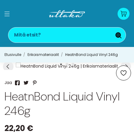
Etusivulle
Erikoismateriaalit
HeatnBond Liquid Vinyl 246g
Jaa
HeatnBond Liquid Vinyl
246g
22,20 €