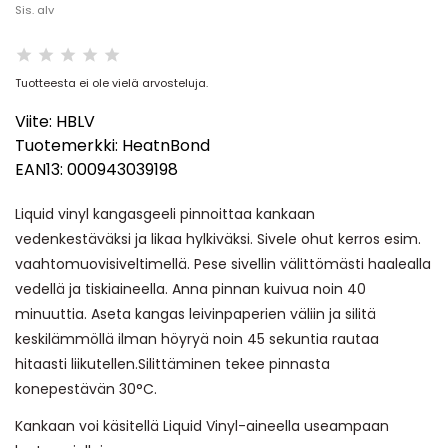
Sis. alv
Tuotteesta ei ole vielä arvosteluja.
Viite:
HBLV
Tuotemerkki:
HeatnBond
EAN13:
000943039198
Liquid vinyl kangasgeeli pinnoittaa kankaan
vedenkestäväksi ja likaa hylkiväksi. Sivele ohut kerros esim.
vaahtomuovisiveltimellä. Pese sivellin välittömästi haalealla
vedellä ja tiskiaineella. Anna pinnan kuivua noin 40
minuuttia. Aseta kangas leivinpaperien väliin ja silitä
keskilämmöllä ilman höyryä noin 45 sekuntia rautaa
hitaasti liikutellen.Silittäminen tekee pinnasta
konepestävän 30°C.
Kankaan voi käsitellä Liquid Vinyl-aineella useampaan