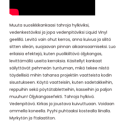
Muuta suosikkikankaasi tahroja hylkiviksi,
vedenkestäviksi ja jopa vedenpitäviksi Liquid Vinyl
geelillä. Levitä vain ohut kerros, anna kuivua ja silitä
sitten sileän, suojaavan pinnan aikaansaamiseksi. Luo
erilaisia efektejä, kuten puolikiiltävä öljykangas,
levittämällä useita kerroksia. Käsitellyt kankaat
säilyttävät pehmeän tuntuman, mikä tekee niistä
täydellisiä mihin tahansa projektiin vaatteista kodin
sisustukseen. Käytä vaatteisiin, kuten sadetakkeihin,
reppuihin sekä pöytätabletteihin, kasseihin ja paljon
muuhun! Öljykangasefekti. Tahroja hylkivä.
Vedenpitävä. Kirkas ja joustava kuivuttuaan. Voidaan
ommella koneella. Pyyhi puhtaaksi kostealla liinalla.
Myrkytön ja ftalaatiton.