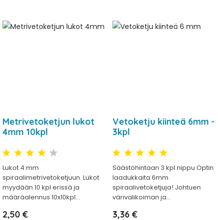
Metrivetoketjun lukot
Vetoketju kiinteä 6mm -
4mm 10kpl
3kpl
Lukot 4 mm
Säästöhintaan 3 kpl nippu Optin
spiraalimetrivetoketjuun. Lukot
laadukkaita 6mm
myydään 10 kpl erissä ja
spiraalivetoketjuja! Johtuen
määräalennus 10x10kpl...
värivalikoiman ja...
Hinta
Hinta
2,50 €
3,36 €