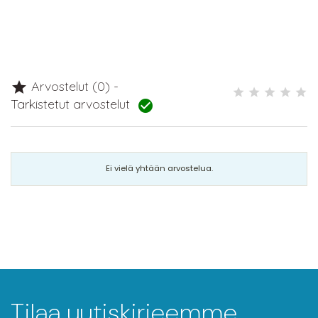
Arvostelut (0) -

Tarkistetut arvostelut

Ei vielä yhtään arvostelua.
Tilaa uutiskirjeemme