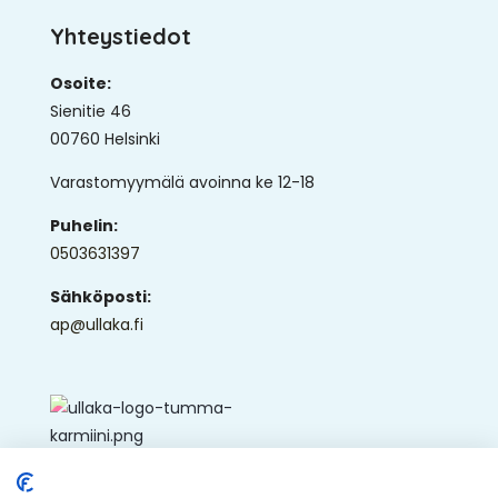
Yhteystiedot
Osoite:
Sienitie 46
00760 Helsinki
Varastomyymälä avoinna ke 12-18
Puhelin:
0503631397
Sähköposti:
ap@ullaka.fi
© 2026 - Ullaka Oy