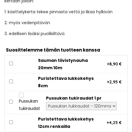
kertaan jolloin:
1. käsittelykerta tekee pinnasta vettä ja likaa hylkivän
2. myös vedenpitävän
3. edellisen lisäksi puolikiiltävä
Suosittelemme tämän tuotteen kanssa
Sauman tiivistynauha
+8,90 €
20mm 10m
Puristettava lukkokehys
+2,95 €
8cm
Pussukan tukiraudat 1 pr
Puristettava lukkokehys
+4,25 €
12cm renkailla