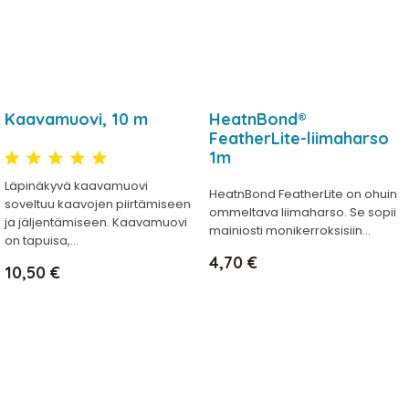
Kaavamuovi, 10 m
HeatnBond®
FeatherLite-liimaharso
1m
Läpinäkyvä kaavamuovi
HeatnBond FeatherLite on ohuin
soveltuu kaavojen piirtämiseen
ommeltava liimaharso. Se sopii
ja jäljentämiseen. Kaavamuovi
mainiosti monikerroksisiin...
on tapuisa,...
Hinta
4,70 €
Hinta
10,50 €